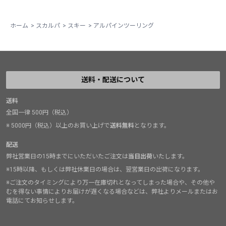
ホーム
>
スカルパ
>
スキー
>
アルパインツーリング
送料・配送について
送料
全国一律 500円（税込）
※ 5000円（税込）以上のお買い上げで
送料無料
となります。
配送
弊社営業日の15時までにいただいたご注文は
当日出荷
いたします。
※15時以降、もしくは弊社休業日の場合は、翌営業日の出荷になります。
※ご注文のタイミングにより万一在庫切れとなってしまった場合や、その他や
むを得ない事情によりお届けが遅くなる場合などは、弊社よりメールまたはお
電話にてお知らせします。