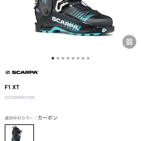
grid_view
F1 XT
SC24305001260
カーボン
選択中のカラー：