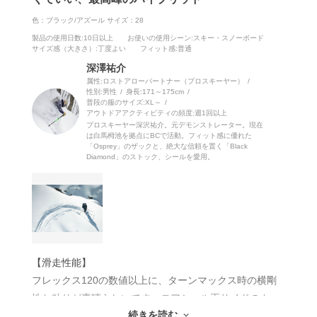
色：ブラック/アズール
サイズ：28
製品の使用日数
:10日以上
お使いの使用シーン
:スキー・スノーボード
サイズ感（大きさ）
:丁度よい
フィット感
:普通
深澤祐介
属性:ロストアローパートナー（プロスキーヤー）
性別:
男性
身長:
171～175cm
普段の服のサイズ:
XL～
アウトドアアクティビティの頻度:
週1回以上
プロスキーヤー深沢祐介。元デモンストレーター。現在
は白馬栂池を拠点にBCで活動。フィット感に優れた
「Osprey」のザックと、絶大な信頼を置く「Black
Diamond」のストック、シールを愛用。
【滑走性能】
フレックス120の数値以上に、ターンマックス時の横剛
性と粘りが素晴らしいです。ロアシェル両サイドのカー
続きを読む
ボン補強のおかげで、ハイスピードで硬いバーンを攻め