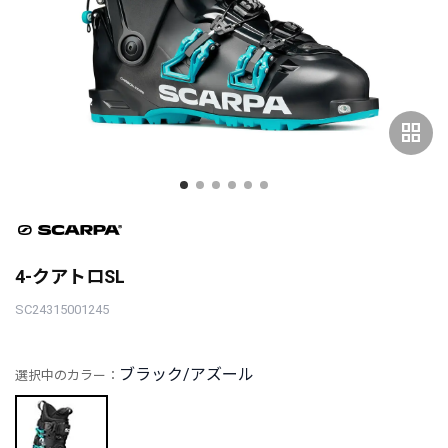
grid_view
4-クアトロSL
SC24315001245
ブラック/アズール
選択中のカラー：