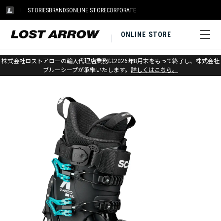
STORIES
BRANDS
ONLINE STORE
CORPORATE
ONLINE STORE
ホーム
>
スカルパ
>
スキー
>
アルパインツーリング
株式会社ロストアローの輸入代理店業務は2026年8月末をもって終了し、株式会社
ブルーシープが承継いたします。
詳しくはこちら。