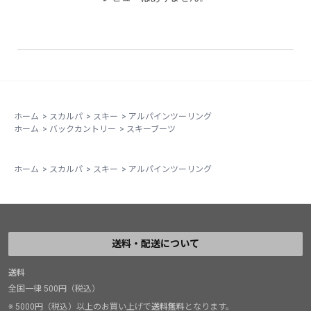
これまで基礎スキーやアルペンを本格的にやってきて、
「滑りは絶対に妥協したくないけれど、これからバック
カントリーやパウダーにも挑戦したい」という方に、現
時点でこれ以上の選択肢はありません。グリップウォー
クソール装備でゲレンデビンディングとの汎用性も高
く、1足で全てをこなせるまさに最高の一足です。
ホーム
>
スカルパ
>
スキー
>
アルパインツーリング
ホーム
>
バックカントリー
>
スキーブーツ
ホーム
>
スカルパ
>
スキー
>
アルパインツーリング
送料・配送について
送料
全国一律 500円（税込）
※ 5000円（税込）以上のお買い上げで
送料無料
となります。