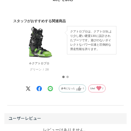
てもブーツが捻じれず、エッジがガチッと噛んでくれま
す。ゲレンデ用のアルペンブーツと全く同じ感覚でカー
スタッフがおすすめする関連商品
ビングが切れるため、滑り重視のスキーヤーも大満足で
きる仕上がりです。
クアトロプロは、クアトロSLよ
【ハイク性能】
り少し硬い硬度130に設計され
たブーツです。遊びのないダイ
滑走時の圧倒的なホールド感がありながら、片足わずか
レクトなパワー伝達と圧倒的な
滑走性能を誇ります。
1,430gという軽さは驚異的です。可動域61度のウォーク
モードは特に前方向の足出しがスムーズで、平地や緩斜
4-クアトロプロ
リ
面の長距離ハイクでの疲労度を劇的に減らしてくれま
グリーン
28
す。
【サイズ感・フィット感】
ラスト幅100mmで足のアーチをしっかりサポートしてく
参考になった
0
Like!
2
れる構造です。最初はややタイトに感じるかもしれませ
んが、熱成型可能なイントゥイションインナーをしっか
りフィッティングさせることで、遊びのない極上のフィ
ット感に化けます。
【総評】
レビューはありません。