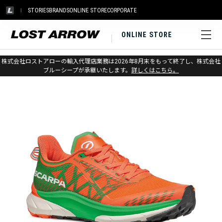
STORIES
BRANDS
ONLINE STORE
CORPORATE
ONLINE STORE
ホーム
>
スカルパ
>
トレイルランニング
株式会社ロストアローの輸入代理店業務は2026年8月末をもって終了し、株式会社
ブルーシープが承継いたします。
詳しくはこちら。