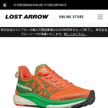
STORIES
BRANDS
ONLINE STORE
CORPORATE
ONLINE STORE
ホーム
>
スカルパ
>
トレイルランニング
株式会社ロストアローの輸入代理店業務は2026年8月末をもって終了し、株式会社
ブルーシープが承継いたします。
詳しくはこちら。