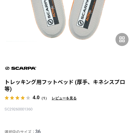
grid_view
トレッキング用フットベッド (厚手、キネシスプロ
等)
4.0
（1）
レビューを見る
SC29260001360
36
選択中のサイズ：