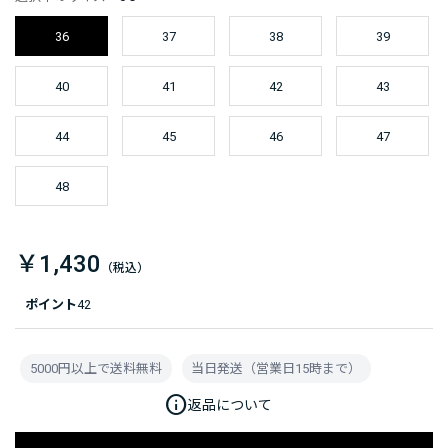
36
37
38
39
40
41
42
43
44
45
46
47
48
￥1,430
ポイント
42
5000円以上で送料無料
当日発送（営業日15時まで）
info
返品について