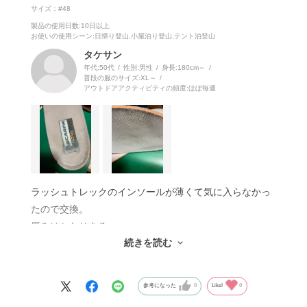
サイズ：#48
製品の使用日数
:10日以上
お使いの使用シーン
:日帰り登山,小屋泊り登山,テント泊登山
タケサン
年代:
50代
性別:
男性
身長:
180cm～
普段の服のサイズ:
XL～
アウトドアアクティビティの頻度:
ほぼ毎週
ラッシュトレックのインソールが薄くて気に入らなかっ
たので交換。
厚みはかなりある。
続きを読む
ショックも柔らかくなって良い。
耐久性は、500km程は歩いているが穴が開くことは無か
った。
参考になった
0
Like!
0
今回は2回目の購入で、買った理由は一部がヘタリが出