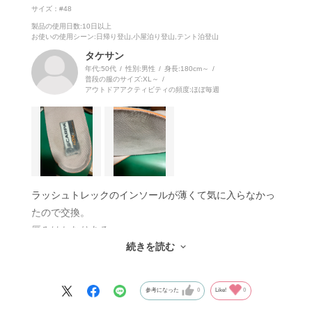
サイズ：#48
製品の使用日数
:10日以上
お使いの使用シーン
:日帰り登山,小屋泊り登山,テント泊登山
タケサン
年代:
50代
性別:
男性
身長:
180cm～
普段の服のサイズ:
XL～
アウトドアアクティビティの頻度:
ほぼ毎週
ラッシュトレックのインソールが薄くて気に入らなかっ
たので交換。
厚みはかなりある。
続きを読む
ショックも柔らかくなって良い。
耐久性は、500km程は歩いているが穴が開くことは無か
った。
参考になった
0
Like!
0
今回は2回目の購入で、買った理由は一部がヘタリが出