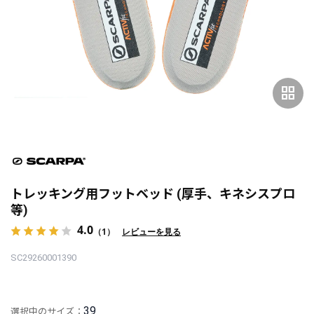
grid_view
トレッキング用フットベッド (厚手、キネシスプロ
等)
4.0
（1）
レビューを見る
SC29260001390
39
選択中のサイズ：