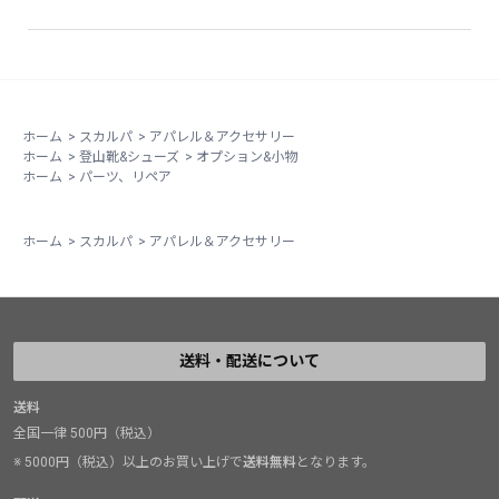
て来たため。
写真のは新品から10日ほど使った後のもの。
汗で濡れた時に擦れたらしく、印刷が汚く剥がれてるの
が見受けらせた。
ホーム
>
スカルパ
>
アパレル＆アクセサリー
ホーム
>
登山靴&シューズ
>
オプション&小物
ホーム
>
パーツ、リペア
ホーム
>
スカルパ
>
アパレル＆アクセサリー
送料・配送について
送料
全国一律 500円（税込）
※ 5000円（税込）以上のお買い上げで
送料無料
となります。