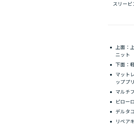
スリーピ
上面：
ニット
下面：軽
マット
ッププ
マルチ
ピロー
デルタ
リペア