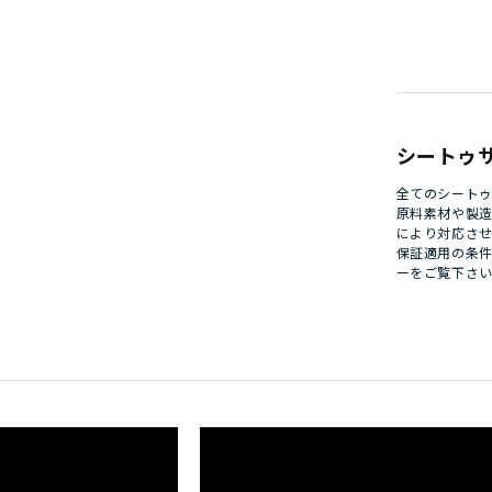
シートゥ
全てのシート
原料素材や製
により対応さ
保証適用の条
ー
をご覧下さ