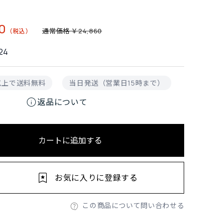
0
通常価格 ￥24,860
24
円以上で送料無料
当日発送（営業日15時まで）
info
返品について
カートに追加する
お気に入りに登録する
この商品について問い合わせる