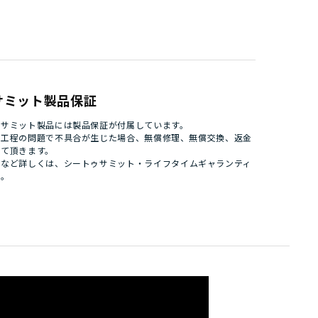
サミット製品保証
ゥサミット製品には製品保証が付属しています。
造工程の問題で不具合が生じた場合、無償修理、無償交換、返金
せて頂きます。
件など詳しくは、
シートゥサミット・ライフタイムギャランティ
い。