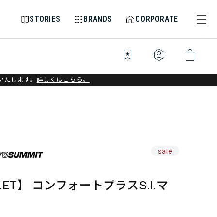
STORIES
BRANDS
CORPORATE
bookmark_star
identity_platform
shopping_bag
いたします。
詳しくはこちら。
sale
LET】 コンフォートプラスS.I.マ