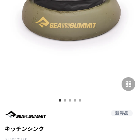
grid_view
新製品
キッチンシンク
ST84125001