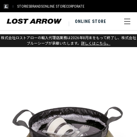
STORIES
BRANDS
ONLINE STORE
CORPORATE
ONLINE STORE
ホーム
>
シートゥサミット
>
キャンプキッチン
株式会社ロストアローの輸入代理店業務は2026年8月末をもって終了し、株式会社
ブルーシープが承継いたします。
詳しくはこちら。