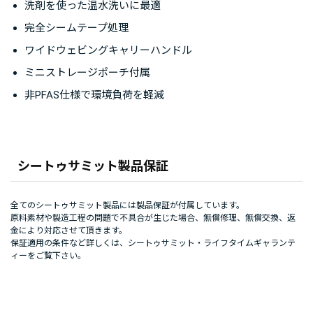
洗剤を使った温水洗いに最適
完全シームテープ処理
ワイドウェビングキャリーハンドル
ミニストレージポーチ付属
非PFAS仕様で環境負荷を軽減
シートゥサミット製品保証
全てのシートゥサミット製品には製品保証が付属しています。
原料素材や製造工程の問題で不具合が生じた場合、無償修理、無償交換、返
金により対応させて頂きます。
保証適用の条件など詳しくは、
シートゥサミット・ライフタイムギャランテ
ィー
をご覧下さい。