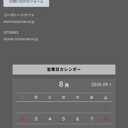
お問い合わせフォーム
コーポレートサイト
www.lostarrow.co.jp
STORIES
stories.lostarrow.co.jp
営業日カレンダー
8
2026.09
月
日
月
火
水
木
金
土
日
1
2
3
4
5
6
7
8
6