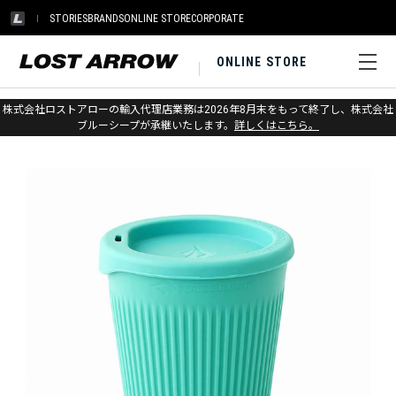
STORIES
BRANDS
ONLINE STORE
CORPORATE
ONLINE STORE
ホーム
>
シートゥサミット
>
キャンプキッチン
株式会社ロストアローの輸入代理店業務は2026年8月末をもって終了し、株式会社
ブルーシープが承継いたします。
詳しくはこちら。