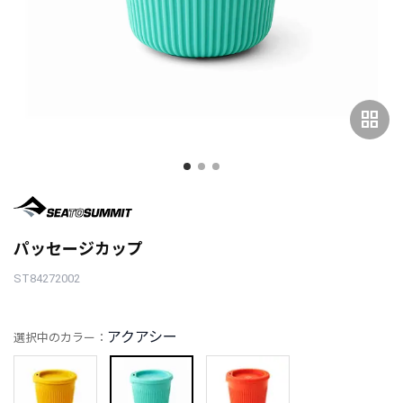
grid_view
パッセージカップ
ST84272002
アクアシー
選択中のカラー：