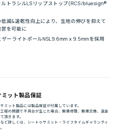
ルトラシルLSリップストップ(RCS/bluesign®
の低減&速乾性向上により、生地の伸びを抑えて
設営を可能に
ェザーライトポールNSL9.6mmｘ9.5mmを採用
サミット製品保証
ゥサミット製品には製品保証が付属しています。
造工程の問題で不具合が生じた場合、無償修理、無償交換、返金
せて頂きます。
件など詳しくは、
シートゥサミット・ライフタイムギャランティ
い。