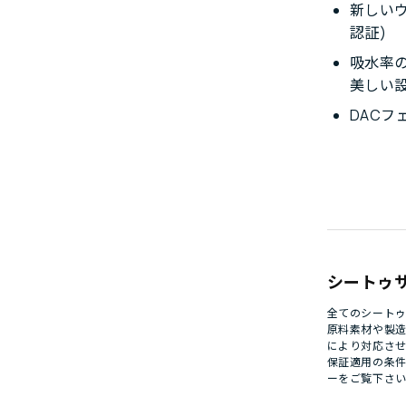
新しいウ
認証)
吸水率
美しい
DACフ
シートゥ
全てのシート
原料素材や製
により対応さ
保証適用の条
ー
をご覧下さ