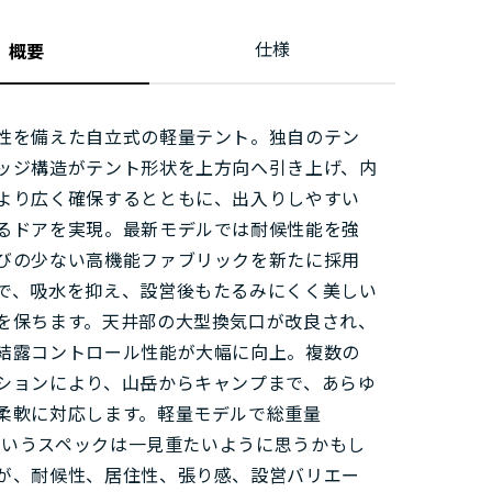
仕様
概要
性を備えた自立式の軽量テント。独自のテン
ッジ構造がテント形状を上方向へ引き上げ、内
より広く確保するとともに、出入りしやすい
るドアを実現。最新モデルでは耐候性能を強
びの少ない高機能ファブリックを新たに採用
で、吸水を抑え、設営後もたるみにくく美しい
を保ちます。天井部の大型換気口が改良され、
結露コントロール性能が大幅に向上。複数の
ションにより、山岳からキャンプまで、あらゆ
柔軟に対応します。軽量モデルで総重量
9gというスペックは一見重たいように思うかもし
が、耐候性、居住性、張り感、設営バリエー