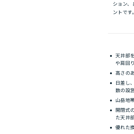
ション、
ントです
天井部
や肩回
高さの
日差し
数の設
山岳地
開閉式
た天井
優れた