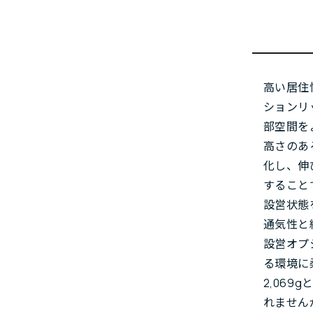
高い居住
ションリ
部空間を
高さのあ
化し、伸
すること
設営状態
通気性と
設営オプ
る環境に
2,06
れません