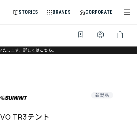
STORIES
BRANDS
CORPORATE
bookmark_star
identity_platform
shopping_bag
いたします。
詳しくはこちら。
新製品
VO TR3テント