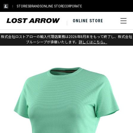
STORIES
BRANDS
ONLINE STORE
CORPORATE
ONLINE STORE
ホーム
>
スマートウール
>
アパレル
>
アクティブ
株式会社ロストアローの輸入代理店業務は2026年8月末をもって終了し、株式会社
ブルーシープが承継いたします。
詳しくはこちら。