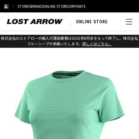
STORIES
BRANDS
ONLINE STORE
CORPORATE
ONLINE STORE
ホーム
>
スマートウール
>
アパレル
>
アクティブ
株式会社ロストアローの輸入代理店業務は2026年8月末をもって終了し、株式会社
ブルーシープが承継いたします。
詳しくはこちら。