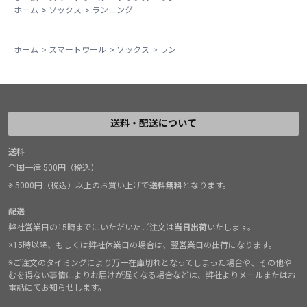
ホーム
>
ソックス
>
ランニング
ホーム
>
スマートウール
>
ソックス
>
ラン
送料・配送について
送料
全国一律 500円（税込）
※ 5000円（税込）以上のお買い上げで
送料無料
となります。
配送
弊社営業日の15時までにいただいたご注文は
当日出荷
いたします。
※15時以降、もしくは弊社休業日の場合は、翌営業日の出荷になります。
※ご注文のタイミングにより万一在庫切れとなってしまった場合や、その他や
むを得ない事情によりお届けが遅くなる場合などは、弊社よりメールまたはお
電話にてお知らせします。