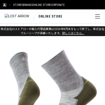
STORIES
BRANDS
ONLINE STORE
CORPORATE
ONLINE STORE
ホーム
>
スマートウール
>
ソックス
>
ラン
株式会社ロストアローの輸入代理店業務は2026年8月末をもって終了し、株式会社
ブルーシープが承継いたします。
詳しくはこちら。