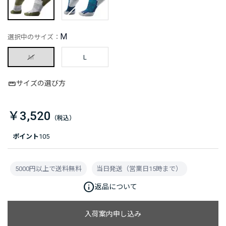
M
選択中のサイズ：
M
L
サイズの選び方
￥3,520
ポイント
105
5000円以上で送料無料
当日発送（営業日15時まで）
info
返品について
入荷案内申し込み