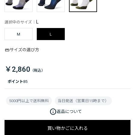
L
選択中のサイズ：
M
L
サイズの選び方
￥2,860
ポイント
85
5000円以上で送料無料
当日発送（営業日15時まで）
info
返品について
買い物かごに入れる