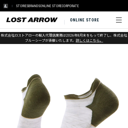
STORIES
BRANDS
ONLINE STORE
CORPORATE
ONLINE STORE
ホーム
>
スマートウール
>
ソックス
>
ラン
株式会社ロストアローの輸入代理店業務は2026年8月末をもって終了し、株式会社
ブルーシープが承継いたします。
詳しくはこちら。