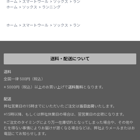
ホーム
>
スマートウール
>
ソックス
>
ラン
ホーム
>
ソックス
>
ランニング
ホーム
>
スマートウール
>
ソックス
>
ラン
送料・配送について
送料
全国一律 500円（税込）
※ 5000円（税込）以上のお買い上げで
送料無料
となります。
配送
弊社営業日の15時までにいただいたご注文は
当日出荷
いたします。
※15時以降、もしくは弊社休業日の場合は、翌営業日の出荷になります。
※ご注文のタイミングにより万一在庫切れとなってしまった場合や、その他や
むを得ない事情によりお届けが遅くなる場合などは、弊社よりメールまたはお
電話にてお知らせします。