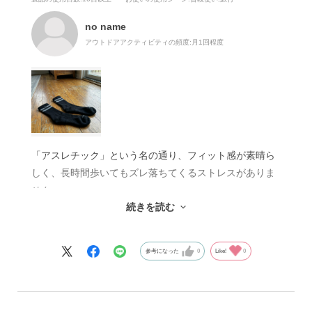
no name
アウトドアアクティビティの頻度:
月1回程度
「アスレチック」という名の通り、フィット感が素晴ら
しく、長時間歩いてもズレ落ちてくるストレスがありま
せん。
続きを読む
Mサイズでちょうど良く、厚みも適度にあるのでクッシ
ョン性も感じられます。ブラックなので汚れも目立ちに
くく、ジム用と普段使いの両方で活躍してくれていま
参考になった
0
Like!
0
す。リピート確定です！