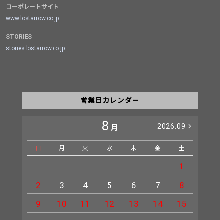
コーポレートサイト
www.lostarrow.co.jp
STORIES
stories.lostarrow.co.jp
営業日カレンダー
8
2026.09
月
日
月
火
水
木
金
土
日
1
2
3
4
5
6
7
8
6
9
10
11
12
13
14
15
13