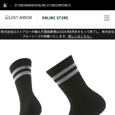
STORIES
BRANDS
ONLINE STORE
CORPORATE
ONLINE STORE
ホーム
>
スマートウール
>
ソックス
>
ライフスタイル
株式会社ロストアローの輸入代理店業務は2026年8月末をもって終了し、株式会社
ブルーシープが承継いたします。
詳しくはこちら。