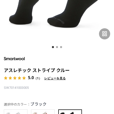
grid_view
アスレチック ストライプ クルー
5.0
（1）
レビューを見る
SW70141003005
ブラック
選択中のカラー：