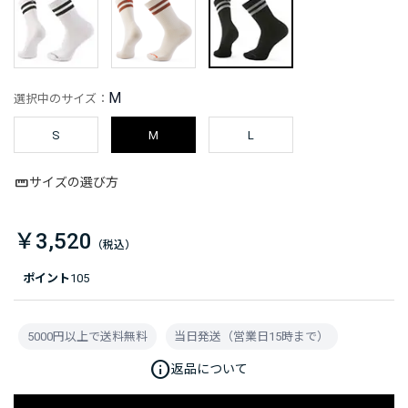
M
選択中のサイズ：
S
M
L
サイズの選び方
￥3,520
ポイント
105
5000円以上で送料無料
当日発送（営業日15時まで）
info
返品について