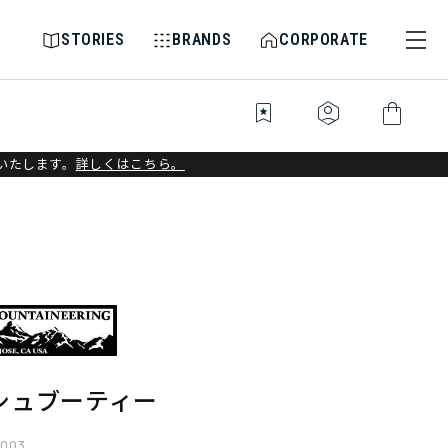
STORIES
BRANDS
CORPORATE
bookmark_star
identity_platform
shopping_bag
いたします。
詳しくはこちら。
シュブーティー
003