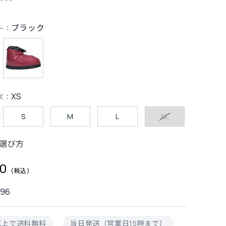
ブラック
ー：
XS
ズ：
S
M
L
XL
選び方
00
396
円以上で送料無料
当日発送（営業日15時まで）