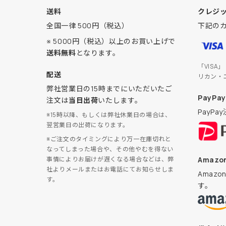
送料
クレジ
全国一律 500円（税込）
下記の
※ 5000円（税込）以上のお買い上げで
送料無料
となります。
「VISA
配送
リカン・
弊社営業日の15時までにいただいたご
PayPay
注文は
当日出荷
いたします。
PayP
※15時以降、もしくは弊社休業日の場合は、
翌営業日の出荷になります。
※ご注文のタイミングにより万一在庫切れと
なってしまった場合や、その他やむを得ない
Amazon
事情によりお届けが遅くなる場合などは、弊
社よりメールまたはお電話にてお知らせしま
Amaz
す。
す。