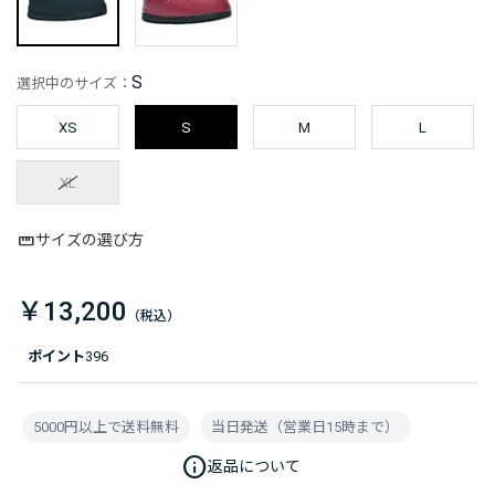
S
選択中のサイズ：
XS
S
M
L
XL
サイズの選び方
￥13,200
ポイント
396
5000円以上で送料無料
当日発送（営業日15時まで）
info
返品について