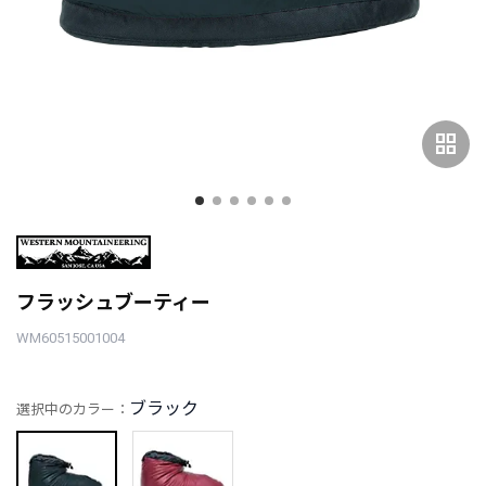
grid_view
フラッシュブーティー
WM60515001004
ブラック
選択中のカラー：