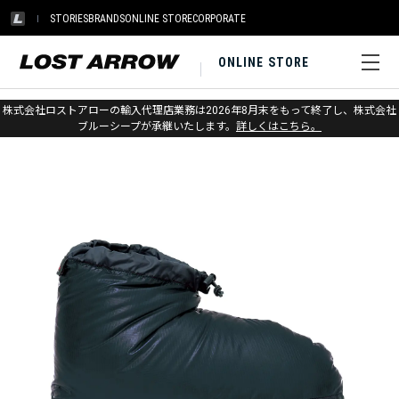
STORIES
BRANDS
ONLINE STORE
CORPORATE
ONLINE STORE
ホーム
>
ウエスタンマウンテニアリング
>
ダウンウェア
株式会社ロストアローの輸入代理店業務は2026年8月末をもって終了し、株式会社
ブルーシープが承継いたします。
詳しくはこちら。