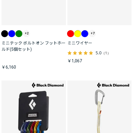
+2
+7
ミニテック ボルトオン フットホー
ミニワイヤー
ルド(5個セット)
5.0
（1）
￥1,067
￥6,160