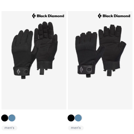
men's
men's