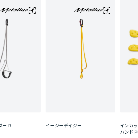
ー R
イージーデイジー
インカットエッ
ハンド PU