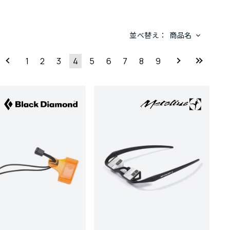
並べ替え：
商品名
1
2
3
4
5
6
7
8
9