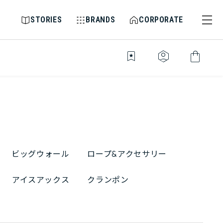
STORIES
BRANDS
CORPORATE
bookmark_star
identity_platform
shopping_bag
ビッグウォール
ロープ&アクセサリー
アイスアックス
クランポン