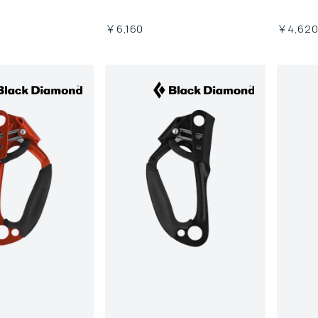
￥6,160
￥4,62