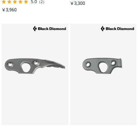
5.0
（2）
￥3,300
￥3,960