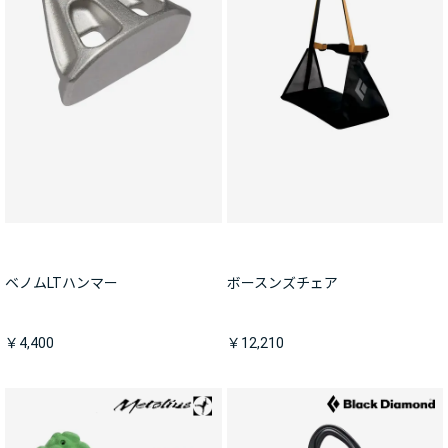
ベノムLTハンマー
ボースンズチェア
￥4,400
￥12,210