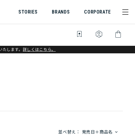
STORIES
BRANDS
CORPORATE
bookmark_star
identity_platform
shopping_bag
いたします。
詳しくはこちら。
並べ替え：
発売日＋商品名