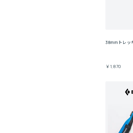
38mmトレ
￥1,870