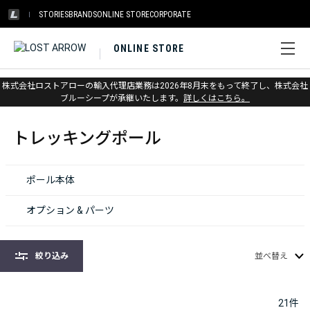
STORIES
BRANDS
ONLINE STORE
CORPORATE
ONLINE STORE
株式会社ロストアローの輸入代理店業務は2026年8月末をもって終了し、株式会社
ホーム
>
トレッキングポール
ブルーシープが承継いたします。
詳しくはこちら。
トレッキングポール
ポール本体
オプション & パーツ
絞り込み
並べ替え
21
件