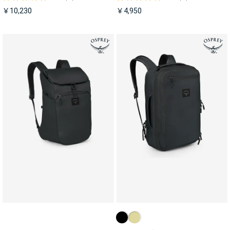
￥10,230
￥4,950