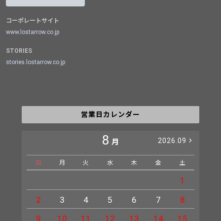
コーポレートサイト
www.lostarrow.co.jp
STORIES
stories.lostarrow.co.jp
営業日カレンダー
8
2026.09
月
日
月
火
水
木
金
土
日
1
2
3
4
5
6
7
8
6
9
10
11
12
13
14
15
13