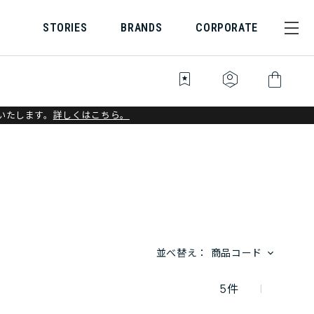
STORIES
BRANDS
CORPORATE
bookmark_star
identity_platform
shopping_bag
いたします。
詳しくはこちら。
並べ替え：
商品コード
5
件