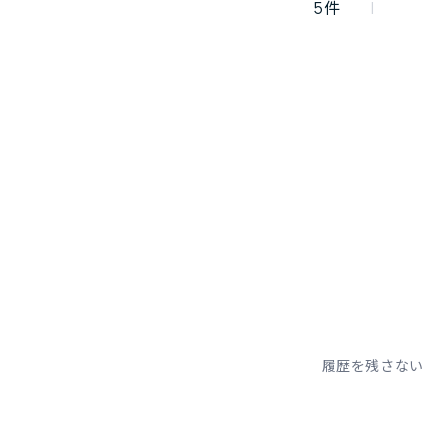
5
件
履歴を残さない