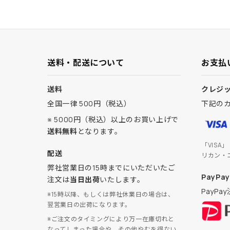
送料・配送について
お支払
送料
クレジ
全国一律 500円（税込）
下記の
※ 5000円（税込）以上のお買い上げで
送料無料
となります。
「VISA
配送
リカン・
弊社営業日の15時までにいただいたご
PayPay
注文は
当日出荷
いたします。
PayP
※15時以降、もしくは弊社休業日の場合は、
翌営業日の出荷になります。
※ご注文のタイミングにより万一在庫切れと
なってしまった場合や、その他やむを得ない