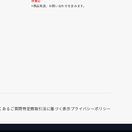
30
31
休業日
※商品発送、お問い合わせを含みます。
くあるご質問
特定商取引法に基づく表示
プライバシーポリシー