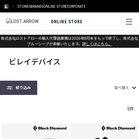
STORIES
BRANDS
ONLINE STORE
CORPORATE
ONLINE STORE
株式会社ロストアローの輸入代理店業務は2026年8月末をもって終了し、株式会社
ホーム
>
ブラックダイヤモンド
>
クライミング
>
ビレイデバイス
ブルーシープが承継いたします。
詳しくはこちら。
ビレイデバイス
絞り込み
並べ替え
5
件