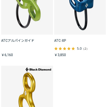
ATCアルパインガイド
ATC-XP
5.0
（2）
￥6,160
￥3,850