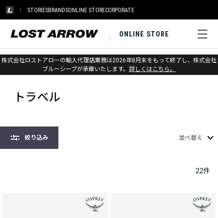
STORIES
BRANDS
ONLINE STORE
CORPORATE
ONLINE STORE
株式会社ロストアローの輸入代理店業務は2026年8月末をもって終了し、株式会社
ホーム
>
オスプレー
>
アクセサリー
>
トラベル
ブルーシープが承継いたします。
詳しくはこちら。
トラベル
絞り込み
並べ替え
22
件