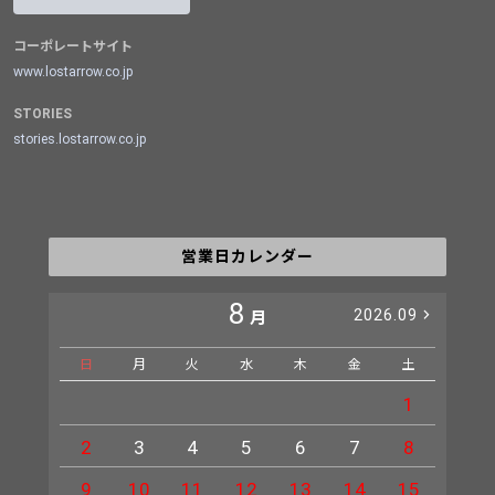
コーポレートサイト
www.lostarrow.co.jp
STORIES
stories.lostarrow.co.jp
営業日カレンダー
8
2026.09
月
日
月
火
水
木
金
土
日
1
2
3
4
5
6
7
8
6
9
10
11
12
13
14
15
13