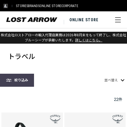
STORIES
BRANDS
ONLINE STORE
CORPORATE
ONLINE STORE
株式会社ロストアローの輸入代理店業務は2026年8月末をもって終了し、株式会社
ホーム
>
オスプレー
>
アクセサリー
>
トラベル
ブルーシープが承継いたします。
詳しくはこちら。
トラベル
絞り込み
並べ替え
22
件