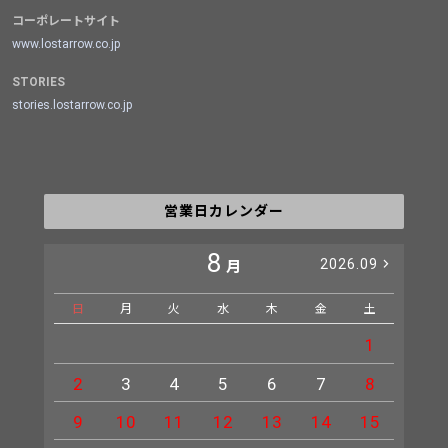
コーポレートサイト
www.lostarrow.co.jp
STORIES
stories.lostarrow.co.jp
営業日カレンダー
8
2026.09
月
日
月
火
水
木
金
土
日
1
2
3
4
5
6
7
8
6
9
10
11
12
13
14
15
13