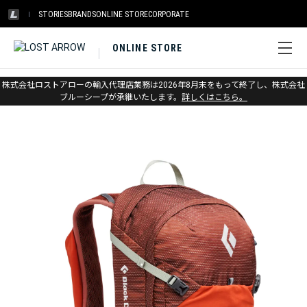
STORIES
BRANDS
ONLINE STORE
CORPORATE
ONLINE STORE
ホーム
>
ブラックダイヤモンド
>
バックパック & バッグ
株式会社ロストアローの輸入代理店業務は2026年8月末をもって終了し、株式会社
>
登山・アルパイン
ブルーシープが承継いたします。
詳しくはこちら。