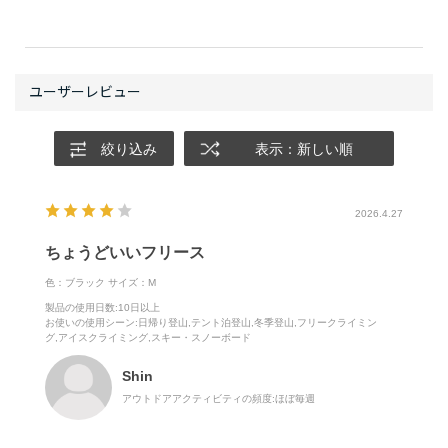
絞り込み
表示：新しい順
2026.4.27
ちょうどいいフリース
色：ブラック
サイズ：M
製品の使用日数
:10日以上
お使いの使用シーン
:日帰り登山,テント泊登山,冬季登山,フリークライミン
グ,アイスクライミング,スキー・スノーボード
Shin
アウトドアアクティビティの頻度:
ほぼ毎週