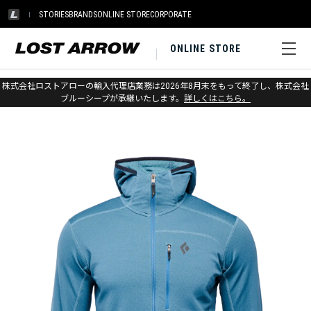
STORIES
BRANDS
ONLINE STORE
CORPORATE
ONLINE STORE
ホーム
>
ブラックダイヤモンド
>
アパレル
>
ジャケット
>
フリース
株式会社ロストアローの輸入代理店業務は2026年8月末をもって終了し、株式会社
ブルーシープが承継いたします。
詳しくはこちら。