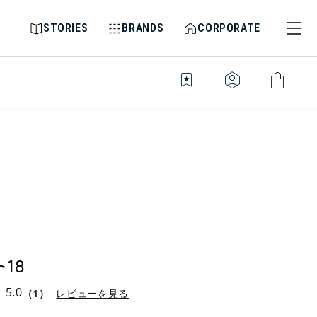
STORIES
BRANDS
CORPORATE
bookmark_star
identity_platform
shopping_bag
18
5.0
（1）
レビューを見る