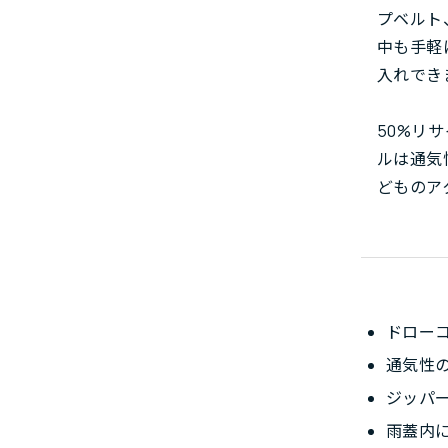
プベルト
中も手軽
入れでき
50%リ
ルは通気
どものア
ドロー
通気性
ジッパ
雨蓋内