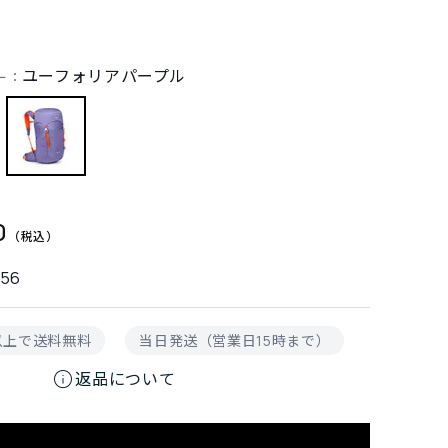
2
ユーフォリアパープル
ー：
0
356
円以上で送料無料
当日発送（営業日15時まで）
info
返品について