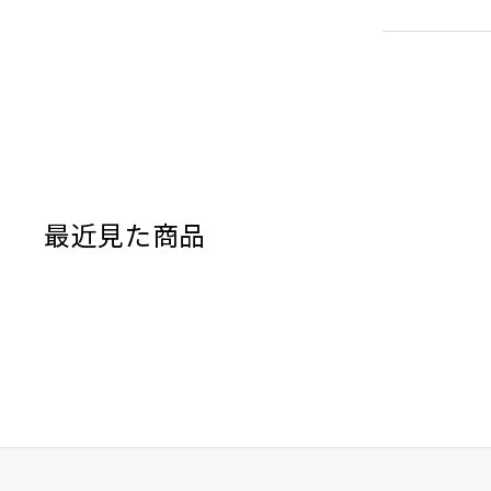
時間歩くこと
プルさも大き
■ 驚きの収納
5週間の旅に
まで、必要な
■ 使い勝手
最近見た商品
特に「雨蓋」
ディーを挟ん
■ 今後の期待
来週からは1
景色に出会え
いているのか
出会えました