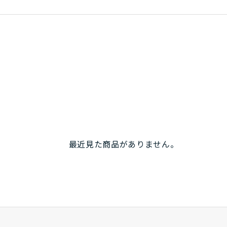
ができています。親が手伝わなくても、自分ひとりで上手に使
な魅力です。
力
必要な衣類、日焼け止めなどの細々した日用品、さらには移動中
ものがすべてすっきりと収まります。
の良い工夫
が非常に便利です。電車や施設内など、冷房が強い場所ですぐ
でおけるため、荷物を開け閉めせずにサッと出し入れできます
最近見た商品がありません。
ヶ月にわたる本格的な陸路移動が控えています。このバックパッ
るのか、そして旅を終える頃にはどれほど子供の「旅の相棒」
、今からとても楽しみです。機能性と耐久性を兼ね備えた、素
。