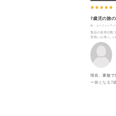
7歳児の旅
色：ユーフォリアパ
製品の使用日数
:
背負い心地
:しっ
現在、家族で
ー旅となる7
■ 子どもが
小柄な子供で
用顔負けの作