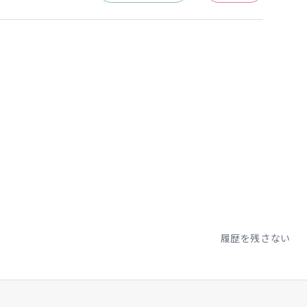
いこなせるシン
のお絵かき道具
に羽織れるフー
。
クと共にどんな
履歴を残さない
として愛着が沸
晴らしい製品に