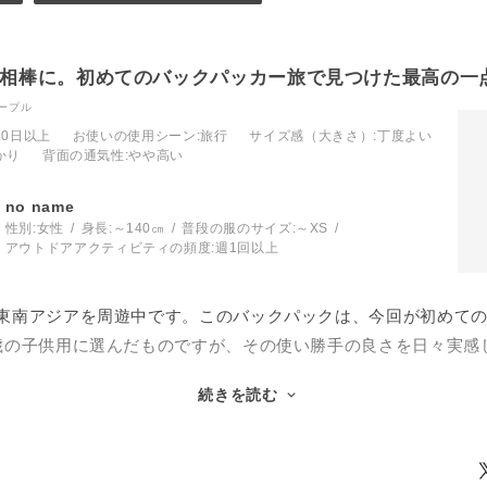
の相棒に。初めてのバックパッカー旅で見つけた最高の一
ープル
10日以上
お使いの使用シーン
:旅行
サイズ感（大きさ）
:丁度よい
かり
背面の通気性
:やや高い
no name
性別:
女性
身長:
～140㎝
普段の服のサイズ:
～XS
アウトドアアクティビティの頻度:
週1回以上
東南アジアを周遊中です。このバックパックは、今回が初めて
歳の子供用に選んだものですが、その使い勝手の良さを日々実感
続きを読む
自立して背負える設計
も大きすぎず、重さを感じさせない絶妙なサイズ感です。特に
りで、しっかりと体にフィットするため、自分の荷物を背負っ