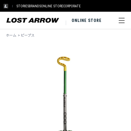
STORIES
BRANDS
ONLINE STORE
CORPORATE
ONLINE STORE
ホーム
>
ピープス