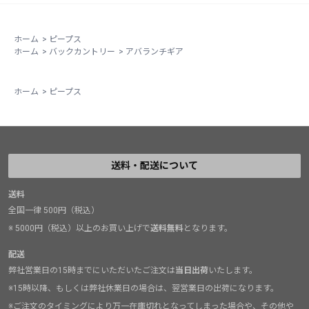
ホーム
>
ピープス
ホーム
>
バックカントリー
>
アバランチギア
ホーム
>
ピープス
送料・配送について
送料
全国一律 500円（税込）
※ 5000円（税込）以上のお買い上げで
送料無料
となります。
配送
弊社営業日の15時までにいただいたご注文は
当日出荷
いたします。
※15時以降、もしくは弊社休業日の場合は、翌営業日の出荷になります。
※ご注文のタイミングにより万一在庫切れとなってしまった場合や、その他や