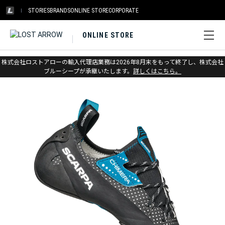
STORIES
BRANDS
ONLINE STORE
CORPORATE
ONLINE STORE
ホーム
>
スカルパ
>
クライミング
株式会社ロストアローの輸入代理店業務は2026年8月末をもって終了し、株式会社
ブルーシープが承継いたします。
詳しくはこちら。