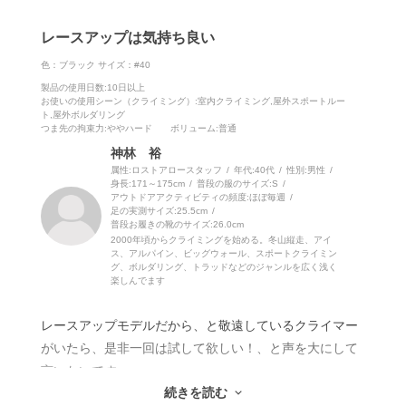
です。
レースアップは気持ち良い
特に花崗岩のテクニカルなクライミングをしていると、
目を凝らさないと分からないくらいの微妙な形状の変化
色：ブラック
サイズ：#40
を踏んで立たなければならないことが多々あります。高
製品の使用日数
:10日以上
お使いの使用シーン（クライミング）
:室内クライミング,屋外スポートルー
難度のスラブに限らず、フェースも、ときには強傾斜の
ト,屋外ボルダリング
つま先の拘束力
:ややハード
ボリューム
:普通
ものでも同様です。ただし、ただソフトなシューズを履
神林 裕
いてベターッとスメアリングすればいいかと言えば、そ
属性:ロストアロースタッフ
年代:
40代
性別:
男性
うでもない。ソフトで足裏の感覚を損なわない一方で、
身長:
171～175cm
普段の服のサイズ:
S
アウトドアアクティビティの頻度:
ほぼ毎週
体重をかけても負けない強さのあるつま先が必要になる
足の実測サイズ:
25.5cm
わけです。
普段お履きの靴のサイズ:
26.0cm
2000年頃からクライミングを始める。冬山縦走、アイ
ほとんど矛盾しているようなこの要求に応えてくれたの
ス、アルパイン、ビッグウォール、スポートクライミン
グ、ボルダリング、トラッドなどのジャンルを広く浅く
が、キメラです。
楽しんでます
僕はもともと幅広で甲高な足形で、親指よりも人差し指
レースアップモデルだから、と敬遠しているクライマー
が若干長いため（いわゆるギリシャ型）、先端がセンタ
がいたら、是非一回は試して欲しい！、と声を大にして
ー寄りにあるシューズの方が快適に履けます。そのため
言いたいです。
SCARPAのラインナップではインスティンクトシリーズ
続きを読む
紐締め特有のフィット感の良さを体感してしまうと、ベ