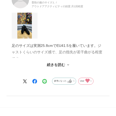
普段の服のサイズ:
L
の高さは体感することができています。
アウトドアアクティビティの頻度:
月1回程度
足のサイズは実測25.8cmでEU41.5を履いています。ジ
ャストくらいのサイズ感で、足の指先が若干曲がる程度
です。
続きを読む
この靴に変えてから、強傾斜で遠いホールドへ足を置く
際の引っ掛かりの良さと、普通は足が切れてしまう一手
を出す際に足が残ることが多くなり、登りの質を高める
参考になった
1
Like!
1
ことができました。
もちろんスラブや垂壁などでは足裏感覚も良いので、不
意落ちなども劇的に減っています。
レースアップは面倒に感じる方もいらっしゃるかと思い
ますが、状況に応じて足首周りの固定の強さを変えるこ