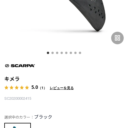
grid_view
キメラ
5.0
（1）
レビューを見る
SC20200002415
ブラック
選択中のカラー：