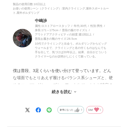
製品の使用日数
:10日以上
お使いの使用シーン（クライミング）
:室内クライミング,屋外スポートルー
ト,屋外ボルダリング
中嶋渉
属性:ロストアロースタッフ
年代:
30代
性別:
男性
身長:
171～175cm
普段の服のサイズ:
L
アウトドアアクティビティの頻度:
週1回以上
普段お履きの靴のサイズ:
26.5cm
10代でクライミングと出会う。ボルダリングからビッグ
ウォールまで、クライミングと名の付くものはなんでも
手を出して、気づけば20年以上。結果、自分がどういう
クライマーなのか説明がしにくくて困っている。
僕は普段、3足くらいを使い分けて登っています。どん
な場面でもとりあえず履けるバランス系シューズと、硬
めのエッジングシューズと、フックやジャムなど特定の
続きを読む
用途に特化したシューズ、という感じです。マルチプレ
イヤーを中心に、尖った特徴のある選手を脇に置いてお
くイメージとでも言うべきでしょうか。
参考になった
3
Like!
1
キメラはその中でも、もっともピーキーな個性を持った
シューズです。投入する場面はずばり、エッジの立って
いない（ダレている）フットホールドを捕らえたいとき