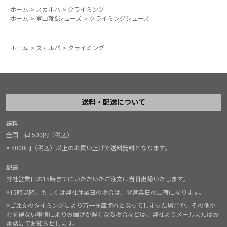
とができる点、ベルクロと違ってマジックテープ部分の
ホーム
>
スカルパ
>
クライミング
劣化による修理がいらない点など、多くの利点がありま
ホーム
>
登山靴&シューズ
>
クライミングシューズ
す。特に自分の場合は、気持ちが流行ってマシンガント
ライをしてしまうので、一旦靴を脱ぎ、レストしてか
ホーム
>
スカルパ
>
クライミング
ら、靴を履くことで、落ち着き、集中力を高める一助に
もなっています。皆さんもぜひ！
送料・配送について
送料
全国一律 500円（税込）
※ 5000円（税込）以上のお買い上げで
送料無料
となります。
配送
弊社営業日の15時までにいただいたご注文は
当日出荷
いたします。
※15時以降、もしくは弊社休業日の場合は、翌営業日の出荷になります。
※ご注文のタイミングにより万一在庫切れとなってしまった場合や、その他や
むを得ない事情によりお届けが遅くなる場合などは、弊社よりメールまたはお
電話にてお知らせします。