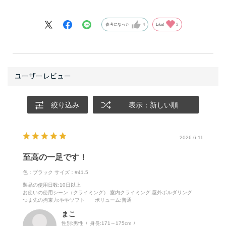
が最も足に合っていると言えます。
ルクロにはもう戻れないかも？？
しかしその一方で、ターンイン、ダウントウがあるシュ
皆さんが心配しがちなトーフック性能も、レースアップ
ーズでしか実現できないものが、間違いなくあります。
参考になった
4
Like!
2
機構を足の甲の外側にずらしているので、全く問題あり
つま先の一点に力を集中させるために、足指に力を込め
ません。
るだけでなくシューズの構造自体を使う。それが
SCARPAのクライミングシューズづくりの特徴のひとつ
わたしは、初代キメラを含めると、今まで3回買い直し
であるように感じます。
ました。シューズ全体の適度な剛性、極狭エッジに負け
ただし、モデルチェンジしたこの青いキメラは、初代に
ないシューズ先端部の固さ、ラバーが無くなる時までダ
比べて若干ターンインがマイルドになり、僕のようにセ
絞り込み
表示：新しい順
ウントウが型崩れしない持ちの良さ、などの点がお気に
ンター寄りのシューズを好む人にも履きやすくなりまし
入りのポイントです。私の体感では垂直～強傾斜ですご
た。尖っているようで、フットワークの自在さを求める
く使いやすいです。インドアのクライミングでも多用し
2026.6.11
クライマーを迎え入れる意外な懐の広さも、このシュー
ています。
ズにはあるようです。
至高の一足です！
キメラでなければ登れなかった。そう思えるクライミン
2025年世界選手権で大活躍した吉田選手がキメラを履い
色：ブラック
サイズ：#41.5
グが、何度もありました。アウトドア、インドアを問わ
ているのを見て、気になっているクライマーもいるかも
製品の使用日数
:10日以上
ずここ一発の場面で信頼できる職人的なシューズとし
お使いの使用シーン（クライミング）
:室内クライミング,屋外ボルダリング
しれません。あんなトップクライマーの履くモデルだか
つま先の拘束力
:ややソフト
ボリューム
:普通
て、信頼しています。
ら私なんて、、、と謙遜しないでください。わたしのよ
まこ
うな40代後半のおじさんクライマーでも、キメラの性能
性別:
男性
身長:
171～175cm