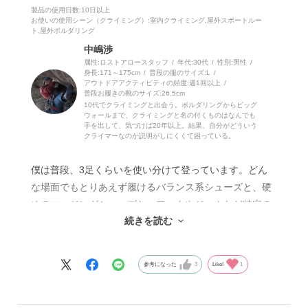
製品の使用日数
:10日以上
お使いの使用シーン（クライミング）
:室内クライミング,屋外スポートルー
ト,屋外ボルダリング
中嶋渉
属性:ロストアロースタッフ
年代:
30代
性別:
男性
身長:
171～175cm
普段の服のサイズ:
L
アウトドアアクティビティの頻度:
週1回以上
普段お履きの靴のサイズ:
26.5cm
10代でクライミングと出会う。ボルダリングからビッグ
ウォールまで、クライミングと名の付くものはなんでも
手を出して、気づけば20年以上。結果、自分がどういう
クライマーなのか説明がしにくくて困っている。
僕は普段、3足くらいを使い分けて登っています。どん
な場面でもとりあえず履けるバランス系シューズと、硬
めのエッジングシューズと、フックやジャムなど特定の
続きを読む
用途に特化したシューズ、という感じです。マルチプレ
イヤーを中心に、尖った特徴のある選手を脇に置いてお
くイメージとでも言うべきでしょうか。
参考になった
3
Like!
1
キメラはその中でも、もっともピーキーな個性を持った
シューズです。投入する場面はずばり、エッジの立って
いない（ダレている）フットホールドを捕らえたいとき