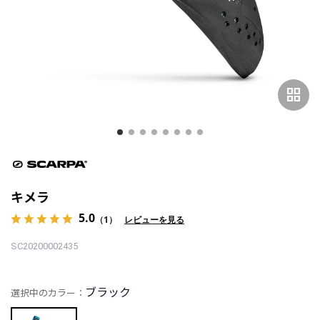
grid_view
キメラ
5.0
（1）
レビューを見る
SC20200002435
ブラック
選択中のカラー：