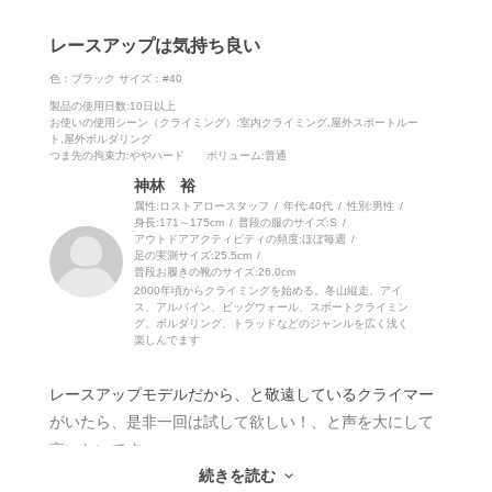
です。
レースアップは気持ち良い
特に花崗岩のテクニカルなクライミングをしていると、
目を凝らさないと分からないくらいの微妙な形状の変化
色：ブラック
サイズ：#40
を踏んで立たなければならないことが多々あります。高
製品の使用日数
:10日以上
お使いの使用シーン（クライミング）
:室内クライミング,屋外スポートルー
難度のスラブに限らず、フェースも、ときには強傾斜の
ト,屋外ボルダリング
つま先の拘束力
:ややハード
ボリューム
:普通
ものでも同様です。ただし、ただソフトなシューズを履
神林 裕
いてベターッとスメアリングすればいいかと言えば、そ
属性:ロストアロースタッフ
年代:
40代
性別:
男性
うでもない。ソフトで足裏の感覚を損なわない一方で、
身長:
171～175cm
普段の服のサイズ:
S
アウトドアアクティビティの頻度:
ほぼ毎週
体重をかけても負けない強さのあるつま先が必要になる
足の実測サイズ:
25.5cm
わけです。
普段お履きの靴のサイズ:
26.0cm
2000年頃からクライミングを始める。冬山縦走、アイ
ほとんど矛盾しているようなこの要求に応えてくれたの
ス、アルパイン、ビッグウォール、スポートクライミン
グ、ボルダリング、トラッドなどのジャンルを広く浅く
が、キメラです。
楽しんでます
僕はもともと幅広で甲高な足形で、親指よりも人差し指
レースアップモデルだから、と敬遠しているクライマー
が若干長いため（いわゆるギリシャ型）、先端がセンタ
がいたら、是非一回は試して欲しい！、と声を大にして
ー寄りにあるシューズの方が快適に履けます。そのため
言いたいです。
SCARPAのラインナップではインスティンクトシリーズ
続きを読む
紐締め特有のフィット感の良さを体感してしまうと、ベ