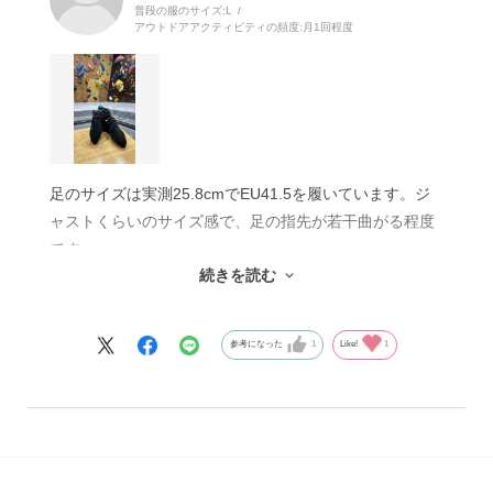
普段の服のサイズ:
L
の高さは体感することができています。
アウトドアアクティビティの頻度:
月1回程度
足のサイズは実測25.8cmでEU41.5を履いています。ジ
ャストくらいのサイズ感で、足の指先が若干曲がる程度
です。
続きを読む
この靴に変えてから、強傾斜で遠いホールドへ足を置く
際の引っ掛かりの良さと、普通は足が切れてしまう一手
を出す際に足が残ることが多くなり、登りの質を高める
参考になった
1
Like!
1
ことができました。
もちろんスラブや垂壁などでは足裏感覚も良いので、不
意落ちなども劇的に減っています。
レースアップは面倒に感じる方もいらっしゃるかと思い
ますが、状況に応じて足首周りの固定の強さを変えるこ