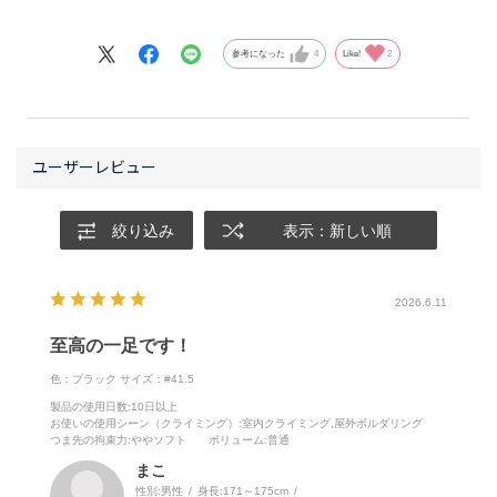
が最も足に合っていると言えます。
ルクロにはもう戻れないかも？？
しかしその一方で、ターンイン、ダウントウがあるシュ
皆さんが心配しがちなトーフック性能も、レースアップ
ーズでしか実現できないものが、間違いなくあります。
参考になった
4
Like!
2
機構を足の甲の外側にずらしているので、全く問題あり
つま先の一点に力を集中させるために、足指に力を込め
ません。
るだけでなくシューズの構造自体を使う。それが
SCARPAのクライミングシューズづくりの特徴のひとつ
わたしは、初代キメラを含めると、今まで3回買い直し
であるように感じます。
ました。シューズ全体の適度な剛性、極狭エッジに負け
ただし、モデルチェンジしたこの青いキメラは、初代に
ないシューズ先端部の固さ、ラバーが無くなる時までダ
比べて若干ターンインがマイルドになり、僕のようにセ
絞り込み
表示：新しい順
ウントウが型崩れしない持ちの良さ、などの点がお気に
ンター寄りのシューズを好む人にも履きやすくなりまし
入りのポイントです。私の体感では垂直～強傾斜ですご
た。尖っているようで、フットワークの自在さを求める
く使いやすいです。インドアのクライミングでも多用し
2026.6.11
クライマーを迎え入れる意外な懐の広さも、このシュー
ています。
ズにはあるようです。
至高の一足です！
キメラでなければ登れなかった。そう思えるクライミン
2025年世界選手権で大活躍した吉田選手がキメラを履い
色：ブラック
サイズ：#41.5
グが、何度もありました。アウトドア、インドアを問わ
ているのを見て、気になっているクライマーもいるかも
製品の使用日数
:10日以上
ずここ一発の場面で信頼できる職人的なシューズとし
お使いの使用シーン（クライミング）
:室内クライミング,屋外ボルダリング
しれません。あんなトップクライマーの履くモデルだか
つま先の拘束力
:ややソフト
ボリューム
:普通
て、信頼しています。
ら私なんて、、、と謙遜しないでください。わたしのよ
まこ
うな40代後半のおじさんクライマーでも、キメラの性能
性別:
男性
身長:
171～175cm