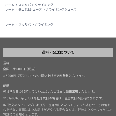
とができる点、ベルクロと違ってマジックテープ部分の
ホーム
>
スカルパ
>
クライミング
劣化による修理がいらない点など、多くの利点がありま
ホーム
>
登山靴&シューズ
>
クライミングシューズ
す。特に自分の場合は、気持ちが流行ってマシンガント
ライをしてしまうので、一旦靴を脱ぎ、レストしてか
ホーム
>
スカルパ
>
クライミング
ら、靴を履くことで、落ち着き、集中力を高める一助に
もなっています。皆さんもぜひ！
送料・配送について
送料
全国一律 500円（税込）
※ 5000円（税込）以上のお買い上げで
送料無料
となります。
配送
弊社営業日の15時までにいただいたご注文は
当日出荷
いたします。
※15時以降、もしくは弊社休業日の場合は、翌営業日の出荷になります。
※ご注文のタイミングにより万一在庫切れとなってしまった場合や、その他や
むを得ない事情によりお届けが遅くなる場合などは、弊社よりメールまたはお
電話にてお知らせします。