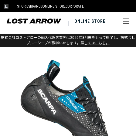
STORIES
BRANDS
ONLINE STORE
CORPORATE
ONLINE STORE
ホーム
>
スカルパ
>
クライミング
株式会社ロストアローの輸入代理店業務は2026年8月末をもって終了し、株式会社
ブルーシープが承継いたします。
詳しくはこちら。