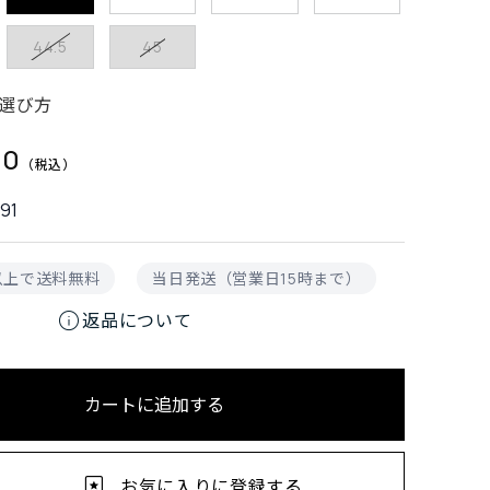
44.5
45
選び方
00
91
円以上で送料無料
当日発送（営業日15時まで）
info
返品について
カートに追加する
お気に入りに登録する