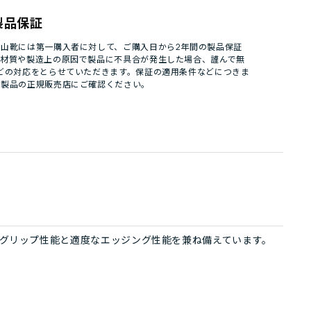
製品保証
山靴には第一購入者に対して、ご購入日から2年間の製品保証
。材質や製造上の原因で製品に不具合が発生した場合、謹んで無
どの対応をとらせていただきます。保証の適用条件などにつきま
パ製品の正規販売店にご確認ください。
グリップ性能と適度なエッジング性能を兼ね備えています。