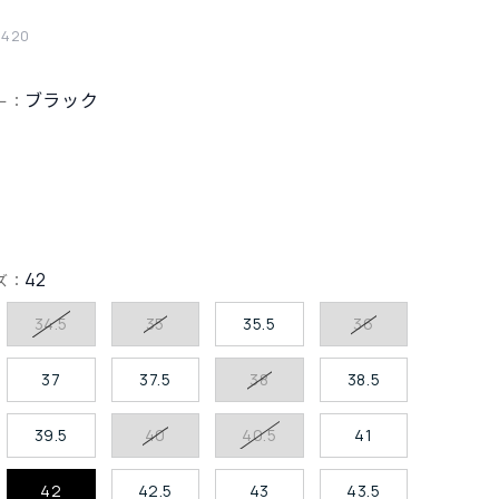
2420
ブラック
ー：
42
ズ：
34.5
35
35.5
36
37
37.5
38
38.5
39.5
40
40.5
41
42
42.5
43
43.5