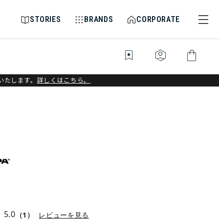
STORIES
BRANDS
CORPORATE
bookmark_star
identity_platform
shopping_bag
いたします。
詳しくはこちら。
5.0
（1）
レビューを見る