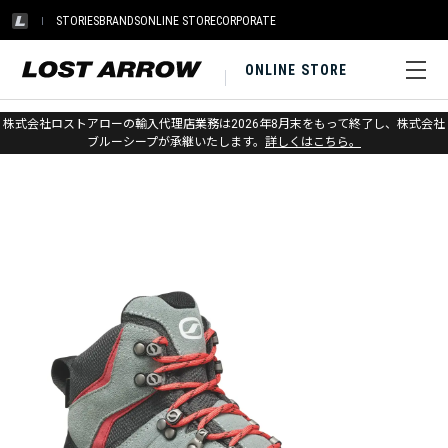
STORIES
BRANDS
ONLINE STORE
CORPORATE
ONLINE STORE
ホーム
>
スカルパ
>
トレイル
株式会社ロストアローの輸入代理店業務は2026年8月末をもって終了し、株式会社
ブルーシープが承継いたします。
詳しくはこちら。