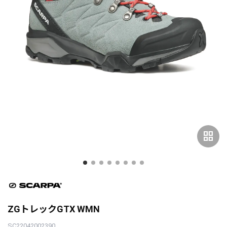
grid_view
ZGトレックGTX WMN
SC22042002390