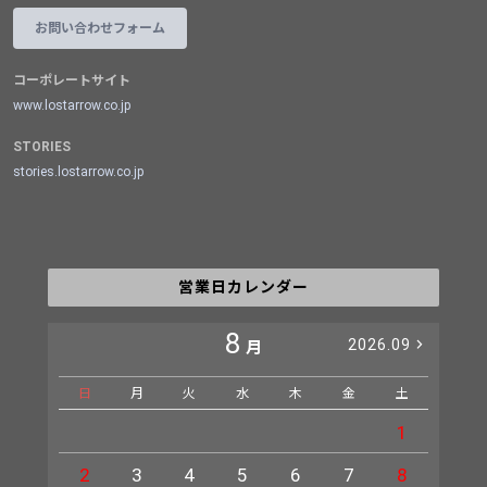
お問い合わせフォーム
コーポレートサイト
www.lostarrow.co.jp
STORIES
stories.lostarrow.co.jp
営業日カレンダー
8
2026.09
月
日
月
火
水
木
金
土
日
1
2
3
4
5
6
7
8
6