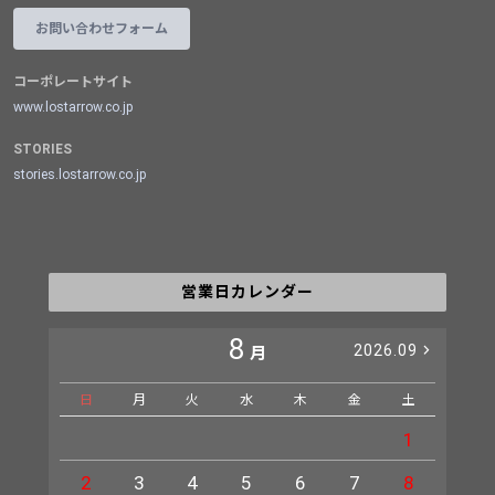
お問い合わせフォーム
コーポレートサイト
www.lostarrow.co.jp
STORIES
stories.lostarrow.co.jp
営業日カレンダー
8
2026.09
月
日
月
火
水
木
金
土
日
1
2
3
4
5
6
7
8
6