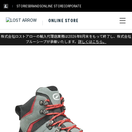
STORIES
BRANDS
ONLINE STORE
CORPORATE
ONLINE STORE
ホーム
>
スカルパ
>
トレイル
株式会社ロストアローの輸入代理店業務は2026年8月末をもって終了し、株式会社
ブルーシープが承継いたします。
詳しくはこちら。