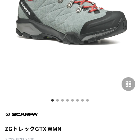
grid_view
ZGトレックGTX WMN
SC22042002400