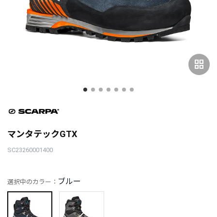
grid_view
マンタテックGTX
SC23260001400
ブルー
選択中のカラー：