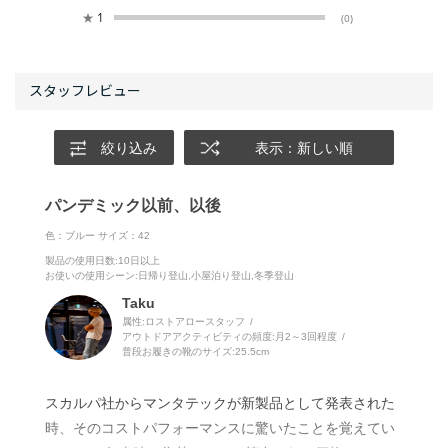
★
1
(0)
絞り込み
表示：新しい順
パンデミック以前、以後
色：ブルー
サイズ：42
製品の使用日数
:10日以上
お使いの使用シーン
:日帰り登山,小屋泊り登山,冬季登山
Taku
属性:ロストアロースタッフ
アウトドアアクティビティの頻度:
月2～3回程度
普段お履きの靴のサイズ:
25.5cm
スカルパ社からマンタテックが新製品として発表された
時、そのコストパフォーマンスに驚いたことを覚えてい