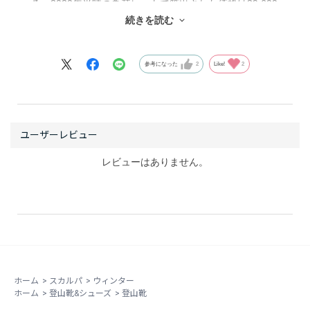
る。2020年当時の為替レートで算出された価格は39,600
続きを読む
円(税込）。世界を代表する一流の登山靴ブランドから販
売されるウィンターブーツとは思えないものだった。パ
ンデミックにより社会が一変する以前のこと、ロストア
参考になった
2
Like!
2
ロースタッフである保科雅則さんと私は、その新製品の
スペックを確かめるべく、当時ラインナップされていた
ほぼ全てのウィンターブーツをバックパックに放り込
み、悪天予報の赤岳へテスト山行へ向かった。途中、何
人かの登山者がバッドコンディションを理由に下山して
くる中、私たちは文三郎尾根から赤岳の登頂を目指し
レビューはありません。
た。山頂直下、ここ来るまでも何度も靴を履き替えては
歩行性や保温性をチェックしてきたが、改めて片足をフ
ァントムテックに、そしてもう一方をマンタテックに履
き替えて山頂へ向かった。強い風雪に若干たじろぎなが
も頂を踏み、短い時間で写真撮影をした後に下山を急い
だ。ふと足元に注意を向けると、両足とも冷えることな
く済んでいることに気づく。思わずグローブを外して素
ホーム
>
スカルパ
>
ウィンター
ホーム
>
登山靴&シューズ
>
登山靴
手になり、ファントムテックのゲイター内部に手を差し