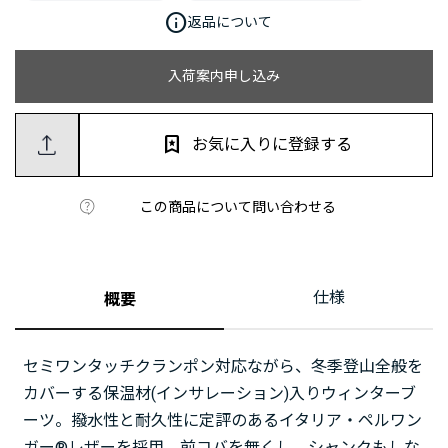
info
返品について
入荷案内申し込み
お気に入りに登録する
この商品について問い合わせる
仕様
概要
セミワンタッチクランポン対応ながら、冬季登山全般を
カバーする保温材(インサレーション)入りウィンターブ
ーツ。撥水性と耐久性に定評のあるイタリア・ペルワン
ガー®レザーを採用。前コバを無くし、シャンクもしな