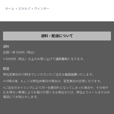
込むと、もわっと温かい空気の層を感じた。やっぱりレ
イヤーがあると温かいんだなと当たり前のことを実感し
ホーム
>
スカルパ
>
ウィンター
ながらも、それと負けずとも劣らないマンタテックの保
温性には全く驚いた。両足とも冷たくならず、私たちは
無事に下山し帰路に着いた。会社に戻りそのエピソード
を上司に話すと、少し難しそうな表情。言いたいことは
送料・配送について
すぐに分かった。2ピンで構成された柔軟性に長けた足
首周りに由来する歩きやすさ、スカルパの大名作である
送料
全国一律 500円（税込）
トリオレから流用した洗練されたラスト、それに加えて
この保温性能、優れたコストパフォーマンス。大人の事
※ 5000円（税込）以上のお買い上げで
送料無料
となります。
情で、褒めすぎると困ることもあるみたいだ。数年が経
配送
ち、現在の為替レート（2025年夏時点）では価格の上昇
弊社営業日の15時までにいただいたご注文は
当日出荷
いたします。
も余儀なくされ、コストパフォーマンスのインパクトは
※15時以降、もしくは弊社休業日の場合は、翌営業日の出荷になります。
少しだけ薄れたのかもしれない。ともあれ、長い歴史を
※ご注文のタイミングにより万一在庫切れとなってしまった場合や、その他や
持つスカルパが培ってきた経験と技術の集約は、なにも
むを得ない事情によりお届けが遅くなる場合などは、弊社よりメールまたはお
電話にてお知らせします。
先鋭的なブーツに限らない。多くの人にとって履きやす
く、歩きやすく、温かい。マンタテックが差し出してく
る、これから冬山を目指そうとする登山者への優しい眼