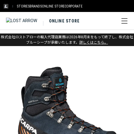
STORIES
BRANDS
ONLINE STORE
CORPORATE
ONLINE STORE
ホーム
>
スカルパ
>
ウィンター
株式会社ロストアローの輸入代理店業務は2026年8月末をもって終了し、株式会社
ブルーシープが承継いたします。
詳しくはこちら。