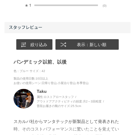
★
1
(0)
絞り込み
表示：新しい順
パンデミック以前、以後
色：ブルー
サイズ：42
製品の使用日数
:10日以上
お使いの使用シーン
:日帰り登山,小屋泊り登山,冬季登山
Taku
属性:ロストアロースタッフ
アウトドアアクティビティの頻度:
月2～3回程度
普段お履きの靴のサイズ:
25.5cm
スカルパ社からマンタテックが新製品として発表された
時、そのコストパフォーマンスに驚いたことを覚えてい