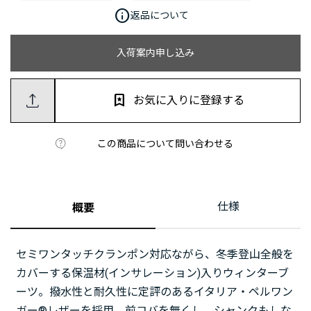
info
返品について
入荷案内申し込み
お気に入りに登録する
この商品について問い合わせる
仕様
概要
セミワンタッチクランポン対応ながら、冬季登山全般を
カバーする保温材(インサレーション)入りウィンターブ
ーツ。撥水性と耐久性に定評のあるイタリア・ペルワン
ガー®レザーを採用。前コバを無くし、シャンクもしな