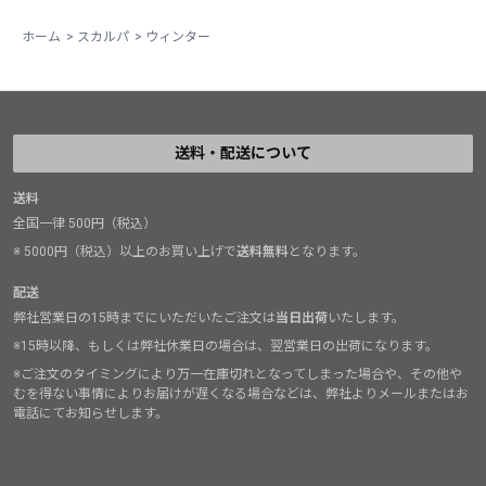
込むと、もわっと温かい空気の層を感じた。やっぱりレ
イヤーがあると温かいんだなと当たり前のことを実感し
ホーム
>
スカルパ
>
ウィンター
ながらも、それと負けずとも劣らないマンタテックの保
温性には全く驚いた。両足とも冷たくならず、私たちは
無事に下山し帰路に着いた。会社に戻りそのエピソード
を上司に話すと、少し難しそうな表情。言いたいことは
送料・配送について
すぐに分かった。2ピンで構成された柔軟性に長けた足
首周りに由来する歩きやすさ、スカルパの大名作である
送料
全国一律 500円（税込）
トリオレから流用した洗練されたラスト、それに加えて
この保温性能、優れたコストパフォーマンス。大人の事
※ 5000円（税込）以上のお買い上げで
送料無料
となります。
情で、褒めすぎると困ることもあるみたいだ。数年が経
配送
ち、現在の為替レート（2025年夏時点）では価格の上昇
弊社営業日の15時までにいただいたご注文は
当日出荷
いたします。
も余儀なくされ、コストパフォーマンスのインパクトは
※15時以降、もしくは弊社休業日の場合は、翌営業日の出荷になります。
少しだけ薄れたのかもしれない。ともあれ、長い歴史を
※ご注文のタイミングにより万一在庫切れとなってしまった場合や、その他や
持つスカルパが培ってきた経験と技術の集約は、なにも
むを得ない事情によりお届けが遅くなる場合などは、弊社よりメールまたはお
電話にてお知らせします。
先鋭的なブーツに限らない。多くの人にとって履きやす
く、歩きやすく、温かい。マンタテックが差し出してく
る、これから冬山を目指そうとする登山者への優しい眼