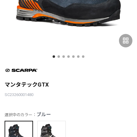
grid_view
マンタテックGTX
SC23260001480
ブルー
選択中のカラー：