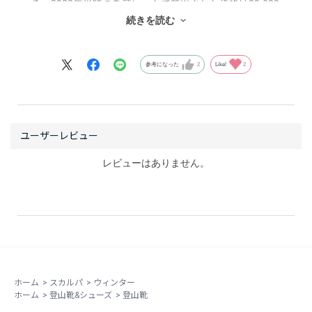
る。2020年当時の為替レートで算出された価格は39,600
続きを読む
円(税込）。世界を代表する一流の登山靴ブランドから販
売されるウィンターブーツとは思えないものだった。パ
ンデミックにより社会が一変する以前のこと、ロストア
参考になった
2
Like!
2
ロースタッフである保科雅則さんと私は、その新製品の
スペックを確かめるべく、当時ラインナップされていた
ほぼ全てのウィンターブーツをバックパックに放り込
み、悪天予報の赤岳へテスト山行へ向かった。途中、何
人かの登山者がバッドコンディションを理由に下山して
くる中、私たちは文三郎尾根から赤岳の登頂を目指し
レビューはありません。
た。山頂直下、ここ来るまでも何度も靴を履き替えては
歩行性や保温性をチェックしてきたが、改めて片足をフ
ァントムテックに、そしてもう一方をマンタテックに履
き替えて山頂へ向かった。強い風雪に若干たじろぎなが
も頂を踏み、短い時間で写真撮影をした後に下山を急い
だ。ふと足元に注意を向けると、両足とも冷えることな
く済んでいることに気づく。思わずグローブを外して素
ホーム
>
スカルパ
>
ウィンター
ホーム
>
登山靴&シューズ
>
登山靴
手になり、ファントムテックのゲイター内部に手を差し