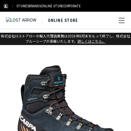
STORIES
BRANDS
ONLINE STORE
CORPORATE
ONLINE STORE
ホーム
>
スカルパ
>
ウィンター
株式会社ロストアローの輸入代理店業務は2026年8月末をもって終了し、株式会社
ブルーシープが承継いたします。
詳しくはこちら。