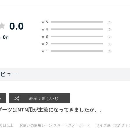
0.0
★
5
(0)
★
4
(0)
0
★
3
(0)
：
件
★
2
(0)
★
1
(0)
み
表示：新しい順
ブーツはNTN用が主流になってきましたが、、
10日以上
お使いの使用シーン
:スキー・スノーボード
サイズ感（大きさ）