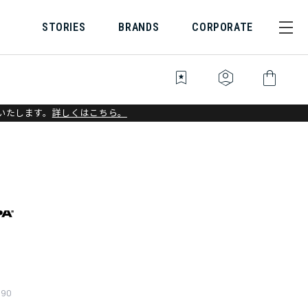
STORIES
BRANDS
CORPORATE
bookmark_star
identity_platform
shopping_bag
いたします。
詳しくはこちら。
290