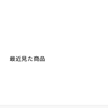
動き、或いは
一方で、ヒー
せでは、上下
ンを始動する
また、パウダ
ツにすると、
ません。
最近見た商品