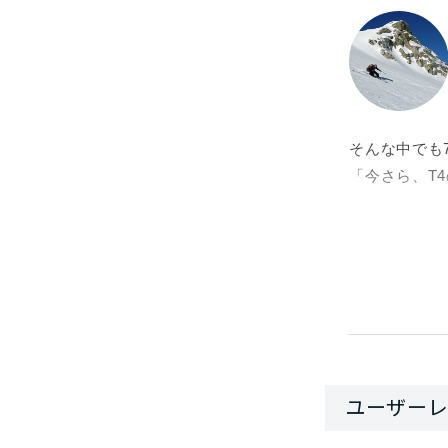
そんな中でも
「今さら、T
T4はシェル
向いたツーリ
は軽視されが
ところが、足
いことにもな
できます。
テレマークブ
固める方向で