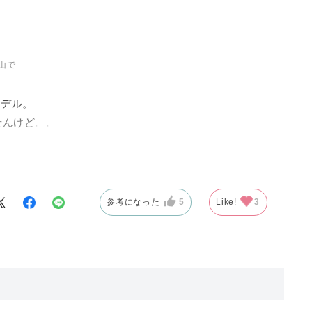
山で
モデル。
せんけど。。
果として歩きに
のブーツとして
参考になった
5
Like!
3
の調整がしやす
ト）することが
フにして足元を
荷重するなどの