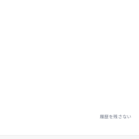
。
ツとの組み合わ
で、内足でター
4のようなブー
くなるかもしれ
履歴を残さない