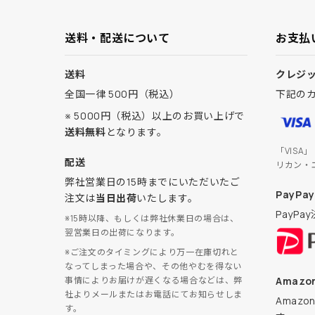
送料・配送について
お支払
送料
クレジ
全国一律 500円（税込）
下記の
※ 5000円（税込）以上のお買い上げで
送料無料
となります。
「VISA
配送
リカン・
弊社営業日の15時までにいただいたご
PayPay
注文は
当日出荷
いたします。
PayP
※15時以降、もしくは弊社休業日の場合は、
翌営業日の出荷になります。
※ご注文のタイミングにより万一在庫切れと
なってしまった場合や、その他やむを得ない
Amazon
事情によりお届けが遅くなる場合などは、弊
社よりメールまたはお電話にてお知らせしま
Amaz
す。