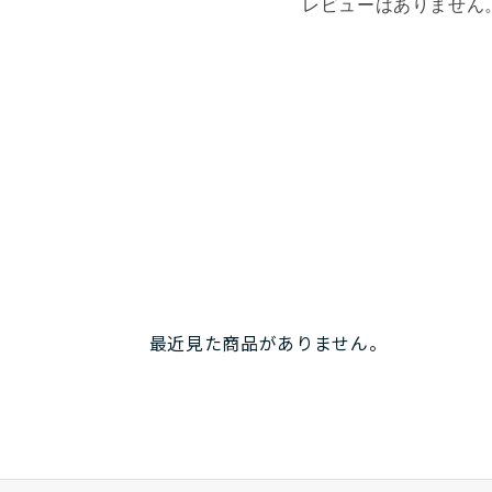
レビューはありません
教えはその一例。
ルフリーがゆえの特性とローカフで足首が柔軟に動がせるブー
のみならず前後方向も脚の動きを積極的に使えるようになるの
ような操作も容易に。
ーで内足のトップがささって前転、、みたいな傾向のある方がT
ファットを履かなくてもそうゆう事態が少し抑えられ滑りやす
最近見た商品がありません。