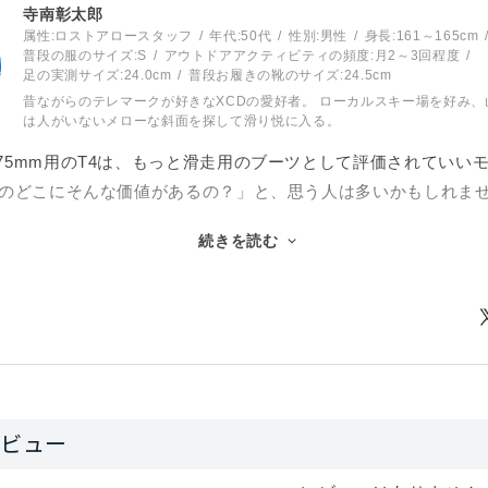
寺南彰太郎
属性:ロストアロースタッフ
年代:
50代
性別:
男性
身長:
161～165cm
普段の服のサイズ:
S
アウトドアアクティビティの頻度:
月2～3回程度
足の実測サイズ:
24.0cm
普段お履きの靴のサイズ:
24.5cm
昔ながらのテレマークが好きなXCDの愛好者。 ローカルスキー場を好み、
は人がいないメローな斜面を探して滑り悦に入る。
75mm用のT4は、もっと滑走用のブーツとして評価されていい
4のどこにそんな価値があるの？」と、思う人は多いかもしれま
続きを読む
全体が柔軟でローカフな造りなので足首を動かしやすくでき、結
ング用ブーツだという位置付けが一般的でしょうから、滑走用
ち。
首が動かしやすいというのは、スキーに対して押し引きする圧
り、脚を伸ばしたり縮めたりが柔らかい動きで（←ここポイン
ーツは、滑走性能を上げるのにアルペンブーツのようなハイカ
発達し、滑る技術もそれに応じて広まりました。板に乗るとか