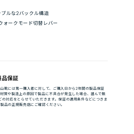
シブルな2バックル構造
/ウォークモード切替レバー
製品保証
山靴には第一購入者に対して、ご購入日から2年間の製品保証
。材質や製造上の原因で製品に不具合が発生した場合、謹んで無
どの対応をとらせていただきます。保証の適用条件などにつきま
パ製品の正規販売店にご確認ください。