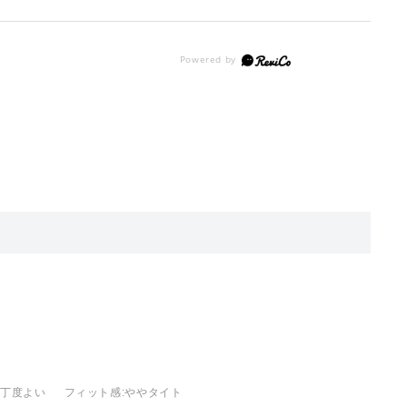
:丁度よい
フィット感
:ややタイト