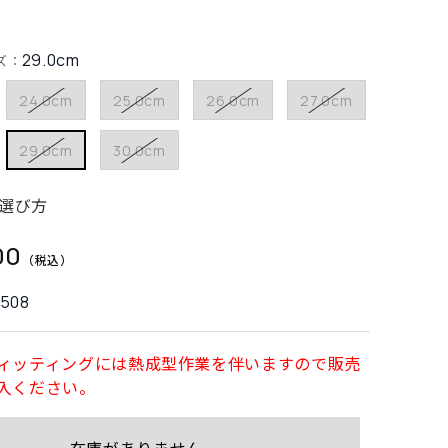
29.0cm
ズ：
24.0cm
25.0cm
26.0cm
27.0cm
29.0cm
30.0cm
選び方
00
2508
ィッティングには熱成型作業を伴いますので販売
入ください。