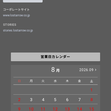
コーポレートサイト
www.lostarrow.co.jp
STORIES
stories.lostarrow.co.jp
営業日カレンダー
8
2026.09
月
日
月
火
水
木
金
土
日
1
2
3
4
5
6
7
8
6
9
10
11
12
13
14
15
13