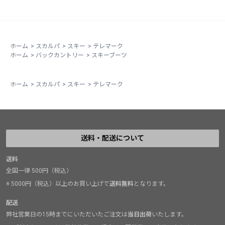
ーツのようなハイカフにして足元を固める方向で発達
し、滑る技術もそれに応じて広まりました。板に乗ると
か荷重するなどの動き、或いは教えはその一例。
一方で、ヒールフリーがゆえの特性とローカフで足首が
ホーム
>
スカルパ
>
スキー
>
テレマーク
ホーム
>
バックカントリー
>
スキーブーツ
柔軟に動がせるブーツとの組み合わせでは、上下のみな
らず前後方向も脚の動きを積極的に使えるようになるの
で、内足でターンを始動するような操作も容易に。
ホーム
>
スカルパ
>
スキー
>
テレマーク
また、パウダーで内足のトップがささって前転、、みた
いな傾向のある方がT4のようなブーツにすると、ファッ
トを履かなくてもそうゆう事態が少し抑えられ滑りやす
くなるかもしれません。
送料・配送について
送料
全国一律 500円（税込）
※ 5000円（税込）以上のお買い上げで
送料無料
となります。
配送
弊社営業日の15時までにいただいたご注文は
当日出荷
いたします。