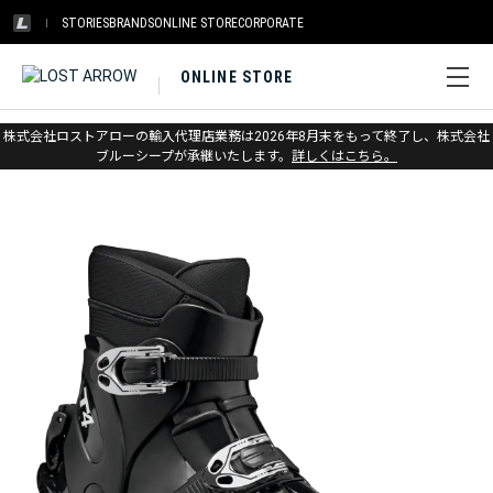
STORIES
BRANDS
ONLINE STORE
CORPORATE
ONLINE STORE
ホーム
>
スカルパ
>
スキー
>
テレマーク
株式会社ロストアローの輸入代理店業務は2026年8月末をもって終了し、株式会社
ブルーシープが承継いたします。
詳しくはこちら。