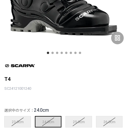
grid_view
T4
SC24121001240
24.0cm
選択中のサイズ：
23.0cm
24.0cm
25.0cm
26.0cm