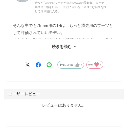
昔ながらのテレマークが好きなXCDの愛好者。 ローカ
ルスキー場を好み、山では人がいないメローな斜面を探
して滑り悦に入る。
そんな中でも75mm用のT4は、もっと滑走用のブーツと
して評価されていいモデル。
「今さら、T4のどこにそんな価値があるの？」と、思う
続きを読む
人は多いかもしれませんけど。。
T4はシェル全体が柔軟でローカフな造りなので足首を動
参考になった
5
Like!
3
かしやすくでき、結果として歩きに向いたツーリング用
ブーツだという位置付けが一般的でしょうから、滑走用
のブーツとしては軽視されがち。
ところが、足首が動かしやすいというのは、スキーに対
して押し引きする圧の調整がしやすいことにもなり、脚
を伸ばしたり縮めたりが柔らかい動きで（←ここポイン
レビューはありません。
ト）することができます。
テレマークブーツは、滑走性能を上げるのにアルペンブ