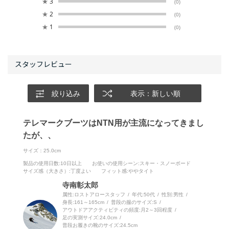
★
3
(0)
★
2
(0)
★
1
(0)
絞り込み
表示：新しい順
テレマークブーツはNTN用が主流になってきまし
たが、、
サイズ：25.0cm
製品の使用日数
:10日以上
お使いの使用シーン
:スキー・スノーボード
サイズ感（大きさ）
:丁度よい
フィット感
:ややタイト
寺南彰太郎
属性:ロストアロースタッフ
年代:
50代
性別:
男性
身長:
161～165cm
普段の服のサイズ:
S
アウトドアアクティビティの頻度:
月2～3回程度
足の実測サイズ:
24.0cm
普段お履きの靴のサイズ:
24.5cm