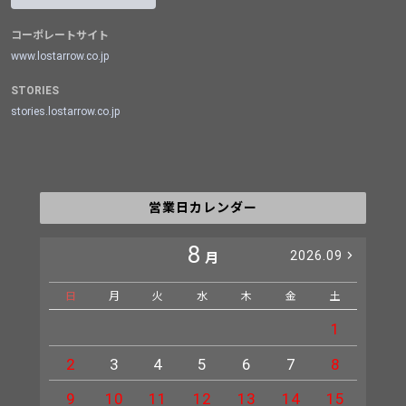
コーポレートサイト
www.lostarrow.co.jp
STORIES
stories.lostarrow.co.jp
営業日カレンダー
8
2026.09
月
日
月
火
水
木
金
土
日
1
2
3
4
5
6
7
8
6
9
10
11
12
13
14
15
13