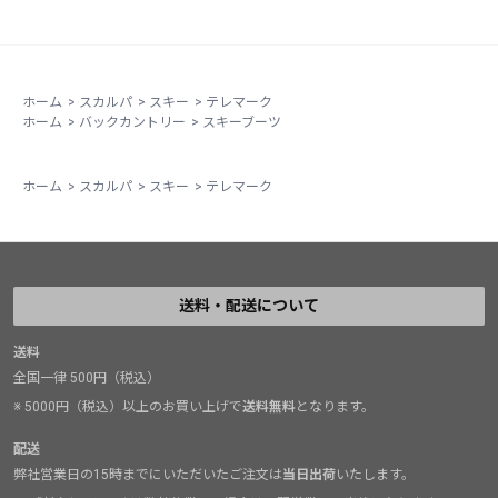
ーツのようなハイカフにして足元を固める方向で発達
し、滑る技術もそれに応じて広まりました。板に乗ると
か荷重するなどの動き、或いは教えはその一例。
一方で、ヒールフリーがゆえの特性とローカフで足首が
ホーム
>
スカルパ
>
スキー
>
テレマーク
ホーム
>
バックカントリー
>
スキーブーツ
柔軟に動がせるブーツとの組み合わせでは、上下のみな
らず前後方向も脚の動きを積極的に使えるようになるの
で、内足でターンを始動するような操作も容易に。
ホーム
>
スカルパ
>
スキー
>
テレマーク
また、パウダーで内足のトップがささって前転、、みた
いな傾向のある方がT4のようなブーツにすると、ファッ
トを履かなくてもそうゆう事態が少し抑えられ滑りやす
くなるかもしれません。
送料・配送について
送料
全国一律 500円（税込）
※ 5000円（税込）以上のお買い上げで
送料無料
となります。
配送
弊社営業日の15時までにいただいたご注文は
当日出荷
いたします。