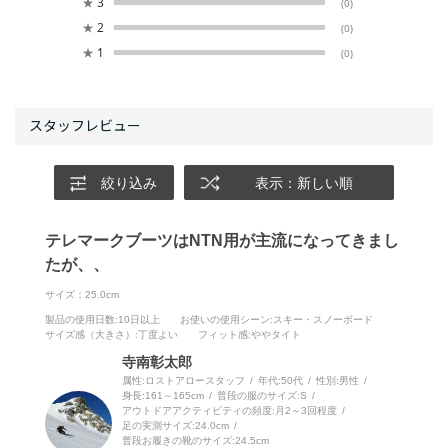
★
3
(0)
★
2
(0)
★
1
(0)
絞り込み
表示：新しい順
テレマークブーツはNTN用が主流になってきまし
たが、、
サイズ：25.0cm
製品の使用日数
:10日以上
お使いの使用シーン
:スキー・スノーボード
サイズ感（大きさ）
:丁度よい
フィット感
:ややタイト
寺南彰太郎
属性:ロストアロースタッフ
年代:
50代
性別:
男性
身長:
161～165cm
普段の服のサイズ:
S
アウトドアアクティビティの頻度:
月2～3回程度
足の実測サイズ:
24.0cm
普段お履きの靴のサイズ:
24.5cm