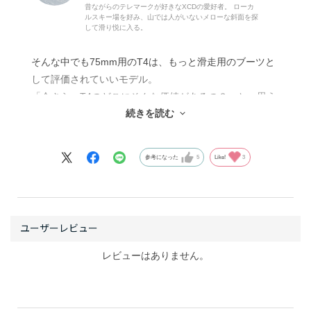
昔ながらのテレマークが好きなXCDの愛好者。 ローカ
ルスキー場を好み、山では人がいないメローな斜面を探
して滑り悦に入る。
そんな中でも75mm用のT4は、もっと滑走用のブーツと
して評価されていいモデル。
「今さら、T4のどこにそんな価値があるの？」と、思う
続きを読む
人は多いかもしれませんけど。。
T4はシェル全体が柔軟でローカフな造りなので足首を動
参考になった
5
Like!
3
かしやすくでき、結果として歩きに向いたツーリング用
ブーツだという位置付けが一般的でしょうから、滑走用
のブーツとしては軽視されがち。
ところが、足首が動かしやすいというのは、スキーに対
して押し引きする圧の調整がしやすいことにもなり、脚
を伸ばしたり縮めたりが柔らかい動きで（←ここポイン
レビューはありません。
ト）することができます。
テレマークブーツは、滑走性能を上げるのにアルペンブ