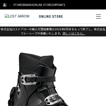
STORIES
BRANDS
ONLINE STORE
CORPORATE
ONLINE STORE
ホーム
>
スカルパ
>
スキー
>
テレマーク
株式会社ロストアローの輸入代理店業務は2026年8月末をもって終了し、株式会社
ブルーシープが承継いたします。
詳しくはこちら。