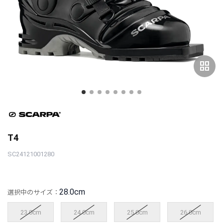
grid_view
T4
SC24121001280
28.0cm
選択中のサイズ：
23.0cm
24.0cm
25.0cm
26.0cm