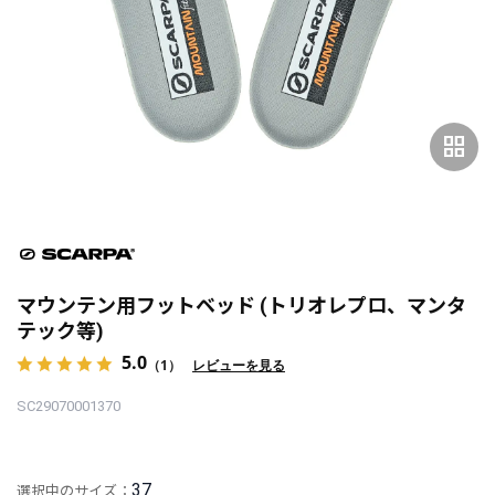
grid_view
マウンテン用フットベッド (トリオレプロ、マンタ
テック等)
5.0
（1）
レビューを見る
SC29070001370
37
選択中のサイズ：