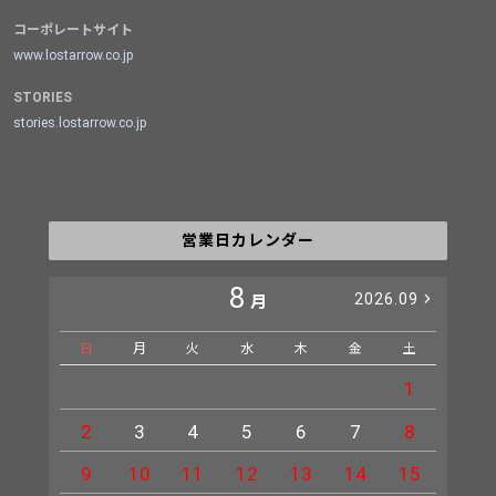
コーポレートサイト
www.lostarrow.co.jp
STORIES
stories.lostarrow.co.jp
営業日カレンダー
8
2026.09
月
日
月
火
水
木
金
土
日
1
2
3
4
5
6
7
8
6
9
10
11
12
13
14
15
13