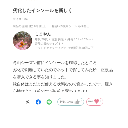
劣化したインソールを新しく
サイズ：#40
製品の使用日数
:10日以上
お使いの使用シーン
:冬季登山
しまやん
年代:
50代
性別:
男性
身長:
161～165cm
普段の服のサイズ:
S
アウトドアアクティビティの頻度:
年10回以下
冬山シーズン前にインソールを確認したところ
劣化で剥離していたのでネットで探してみた所、正規品
を購入できる事を知りました。
靴自体はまだまだ使える状態なので良かったです。履き
心地は当たり前ですが以前と変わりません。
参考になった
0
Like!
0