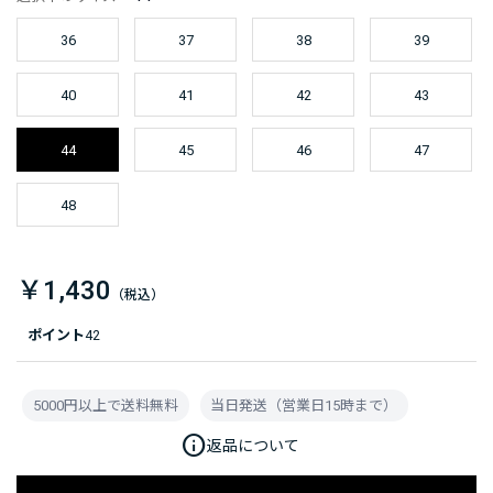
36
37
38
39
40
41
42
43
44
45
46
47
48
￥1,430
ポイント
42
5000円以上で送料無料
当日発送（営業日15時まで）
info
返品について