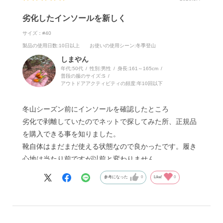
劣化したインソールを新しく
サイズ：#40
製品の使用日数
:10日以上
お使いの使用シーン
:冬季登山
しまやん
年代:
50代
性別:
男性
身長:
161～165cm
普段の服のサイズ:
S
アウトドアアクティビティの頻度:
年10回以下
冬山シーズン前にインソールを確認したところ
劣化で剥離していたのでネットで探してみた所、正規品
を購入できる事を知りました。
靴自体はまだまだ使える状態なので良かったです。履き
心地は当たり前ですが以前と変わりません。
参考になった
0
Like!
0