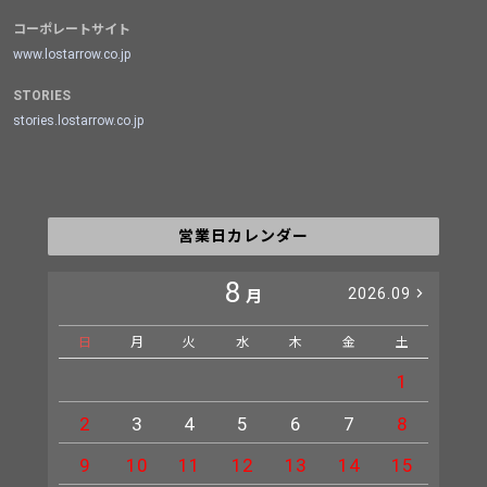
コーポレートサイト
www.lostarrow.co.jp
STORIES
stories.lostarrow.co.jp
営業日カレンダー
8
2026.09
月
日
月
火
水
木
金
土
日
1
2
3
4
5
6
7
8
6
9
10
11
12
13
14
15
13