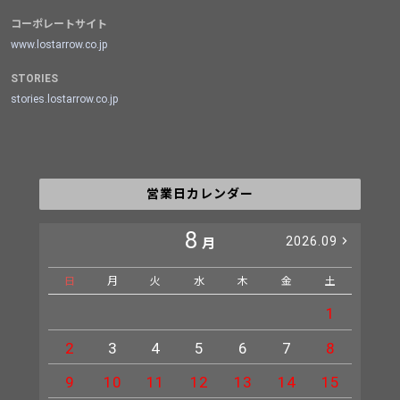
コーポレートサイト
www.lostarrow.co.jp
STORIES
stories.lostarrow.co.jp
営業日カレンダー
8
2026.09
月
日
月
火
水
木
金
土
日
1
2
3
4
5
6
7
8
6
9
10
11
12
13
14
15
13