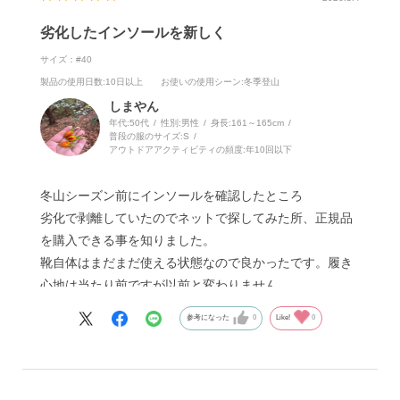
劣化したインソールを新しく
サイズ：#40
製品の使用日数
:10日以上
お使いの使用シーン
:冬季登山
しまやん
年代:
50代
性別:
男性
身長:
161～165cm
普段の服のサイズ:
S
アウトドアアクティビティの頻度:
年10回以下
冬山シーズン前にインソールを確認したところ
劣化で剥離していたのでネットで探してみた所、正規品
を購入できる事を知りました。
靴自体はまだまだ使える状態なので良かったです。履き
心地は当たり前ですが以前と変わりません。
参考になった
0
Like!
0