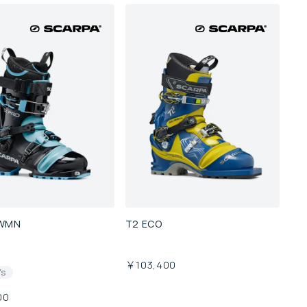
WMN
T2 ECO
￥103,400
's
00