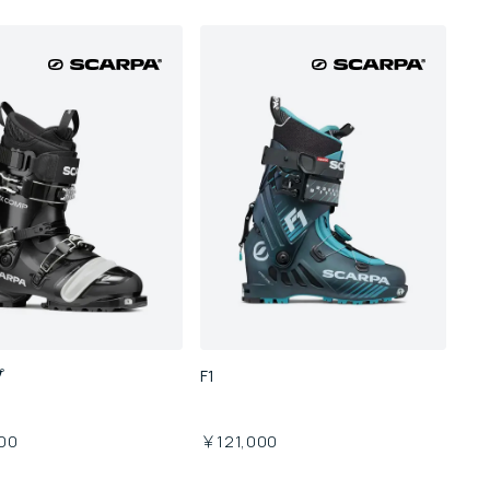
プ
F1
00
￥121,000