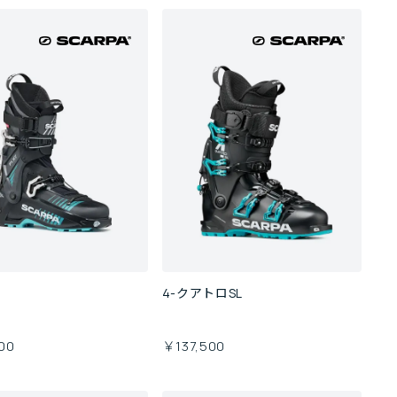
4-クアトロSL
00
￥137,500