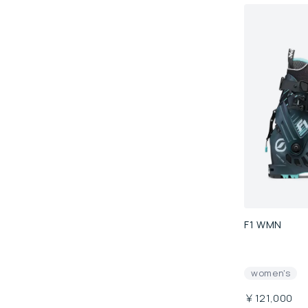
F1 WMN
women's
￥121,000