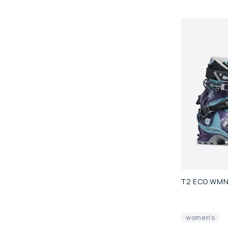
T2 ECO WM
women's