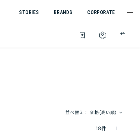
STORIES
BRANDS
CORPORATE
bookmark_star
identity_platform
shopping_bag
並べ替え：
価格(高い順)
18
件