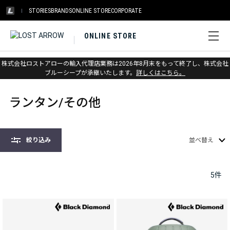
STORIES
BRANDS
ONLINE STORE
CORPORATE
ONLINE STORE
株式会社ロストアローの輸入代理店業務は2026年8月末をもって終了し、株式会社
ホーム
>
ヘッドランプ&ランタン
>
ランタン/その他
ブルーシープが承継いたします。
詳しくはこちら。
ランタン/その他
絞り込み
並べ替え
5
件