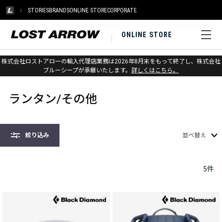
STORIES
BRANDS
ONLINE STORE
CORPORATE
ONLINE STORE
株式会社ロストアローの輸入代理店業務は2026年8月末をもって終了し、株式会社
ホーム
>
ヘッドランプ&ランタン
>
ランタン/その他
ブルーシープが承継いたします。
詳しくはこちら。
ランタン/その他
絞り込み
並べ替え
5
件