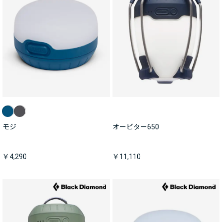
モジ
オービター650
￥4,290
￥11,110