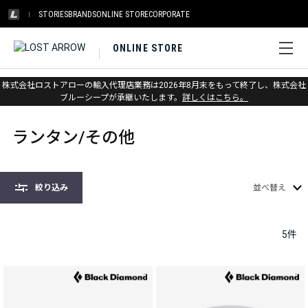
STORIES
BRANDS
ONLINE STORE
CORPORATE
ONLINE STORE
株式会社ロストアローの輸入代理店業務は2026年8月末をもって終了し、株式会社
ホーム
>
ヘッドランプ&ランタン
>
ランタン/その他
ブルーシープが承継いたします。
詳しくはこちら。
ランタン/その他
絞り込み
並べ替え
5
件