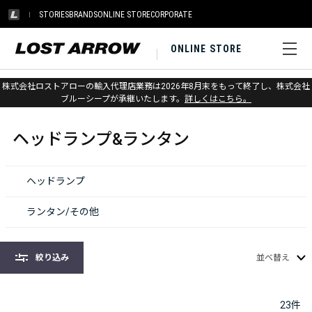
STORIES
BRANDS
ONLINE STORE
CORPORATE
ONLINE STORE
株式会社ロストアローの輸入代理店業務は2026年8月末をもって終了し、株式会社
ホーム
>
ヘッドランプ&ランタン
ブルーシープが承継いたします。
詳しくはこちら。
ヘッドランプ&ランタン
ヘッドランプ
ランタン/その他
絞り込み
並べ替え
23
件