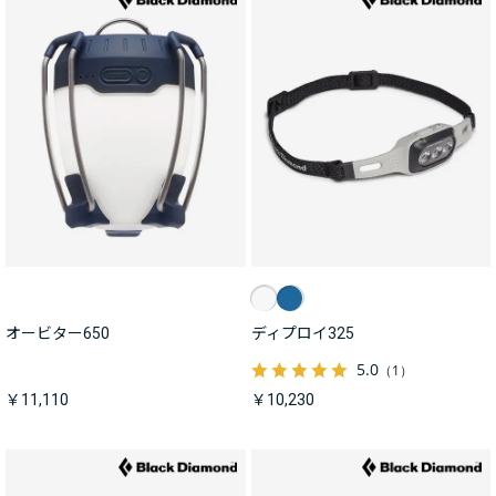
オービター650
ディプロイ325
5.0
（1）
￥11,110
￥10,230