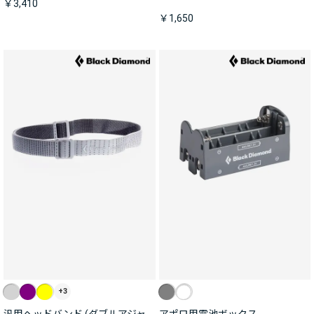
￥3,410
￥1,650
+3